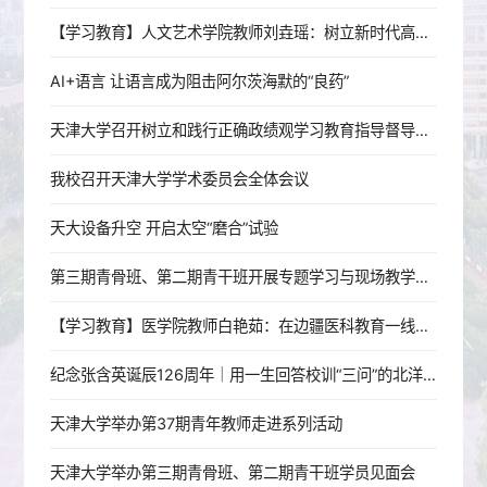
【学习教育】人文艺术学院教师刘垚瑶：树立新时代高校党员教师的正确政绩观
AI+语言 让语言成为阻击阿尔茨海默的“良药”
天津大学召开树立和践行正确政绩观学习教育指导督导工作推进会
我校召开天津大学学术委员会全体会议
天大设备升空 开启太空“磨合”试验
第三期青骨班、第二期青干班开展专题学习与现场教学活动
【学习教育】医学院教师白艳茹：在边疆医科教育一线践行育人初心
纪念张含英诞辰126周年｜用一生回答校训“三问”的北洋老校长
天津大学举办第37期青年教师走进系列活动
天津大学举办第三期青骨班、第二期青干班学员见面会