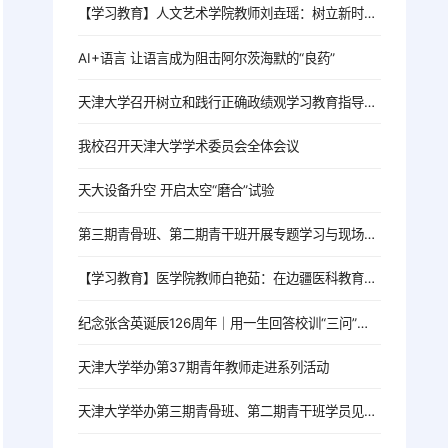
【学习教育】人文艺术学院教师刘垚瑶：树立新时代高校党员教师的正确政绩观
AI+语言 让语言成为阻击阿尔茨海默的“良药”
天津大学召开树立和践行正确政绩观学习教育指导督导工作推进会
我校召开天津大学学术委员会全体会议
天大设备升空 开启太空“磨合”试验
第三期青骨班、第二期青干班开展专题学习与现场教学活动
【学习教育】医学院教师白艳茹：在边疆医科教育一线践行育人初心
纪念张含英诞辰126周年｜用一生回答校训“三问”的北洋老校长
天津大学举办第37期青年教师走进系列活动
天津大学举办第三期青骨班、第二期青干班学员见面会