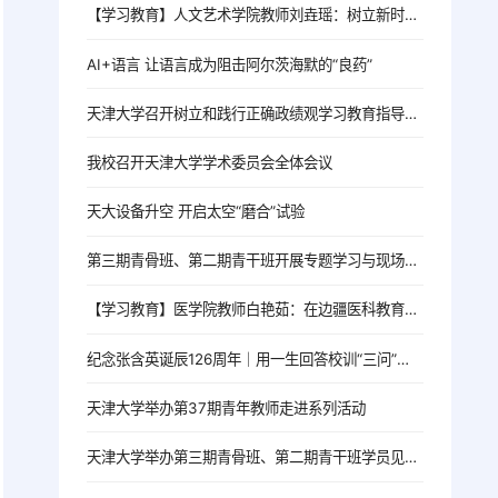
【学习教育】人文艺术学院教师刘垚瑶：树立新时代高校党员教师的正确政绩观
AI+语言 让语言成为阻击阿尔茨海默的“良药”
天津大学召开树立和践行正确政绩观学习教育指导督导工作推进会
我校召开天津大学学术委员会全体会议
天大设备升空 开启太空“磨合”试验
第三期青骨班、第二期青干班开展专题学习与现场教学活动
【学习教育】医学院教师白艳茹：在边疆医科教育一线践行育人初心
纪念张含英诞辰126周年｜用一生回答校训“三问”的北洋老校长
天津大学举办第37期青年教师走进系列活动
天津大学举办第三期青骨班、第二期青干班学员见面会