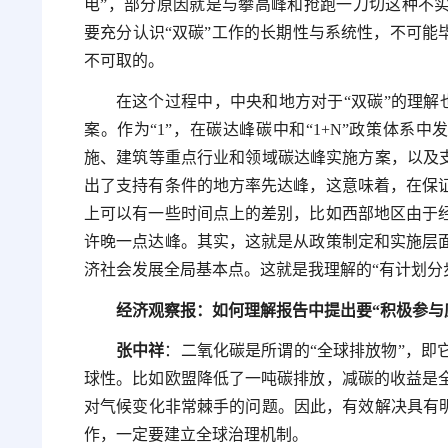
电”，部分原因就是与攀高峰和抢跑一刀切这种不实
要充分认识“双碳”工作的长期性与系统性，不可能
不可取的。
在这个过程中，中央和地方对于“双碳”的理解
案。作为“1”，在碳达峰碳中和“1+N”政策体系
施、建筑等重点行业和领域碳达峰实施方案，以及支
出了支持有条件的地方率先达峰，这意味着，在保证
上可以有一些时间点上的差别，比如西部地区由于
许晚一点达峰。其实，这就是从政策制定和实施层
济社会发展全局基本点。这就是我理解的“有计划分
经济观察报：如何理解报告中提出要“积极参与
张中祥
：二氧化碳是所谓的“全球排放物”，即
球性。比如欧盟降低了一吨碳排放，减碳的收益是
对气候变化非常棘手的问题。因此，有效解决具有明
作，一定要建立全球治理机制。