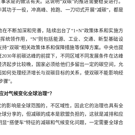
事求是的做法有关。这说明“双碳”的推进需要稳妥进行。
毕其功于一役，冲高峰、抢跑、一刀切式开展“减碳”，都是
也在不断加深和完善，陆续出台了“1+N”政策体系和实施方
中发挥统领作用，“N”则包括能源、工业、交通、新型基础设
持“双碳”相关政策体系和保障措施等保障方案。中央也提
2030年前碳达峰的前提下，不同区域不同发展条件在达峰
经济起步比较晚，国家必须给他们多留出一定的碳空间，允
面如何处理经济增长与双碳目标的关系，使双碳不能影响经
步骤”。
应对气候变化全球治理”？
它的影响是全球范围的，不区域性，因此它的治理也具有全
全球分享的，但减碳的成本是欧盟负担的，这就是减排和应
显“搭便车”特征的减碳和气候变化问题，一定需要全球合