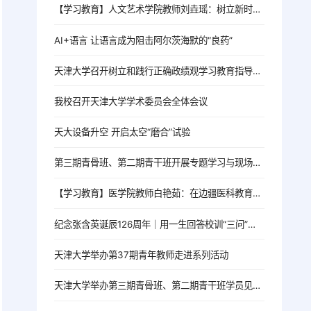
【学习教育】人文艺术学院教师刘垚瑶：树立新时代高校党员教师的正确政绩观
AI+语言 让语言成为阻击阿尔茨海默的“良药”
天津大学召开树立和践行正确政绩观学习教育指导督导工作推进会
我校召开天津大学学术委员会全体会议
天大设备升空 开启太空“磨合”试验
第三期青骨班、第二期青干班开展专题学习与现场教学活动
【学习教育】医学院教师白艳茹：在边疆医科教育一线践行育人初心
纪念张含英诞辰126周年｜用一生回答校训“三问”的北洋老校长
天津大学举办第37期青年教师走进系列活动
天津大学举办第三期青骨班、第二期青干班学员见面会