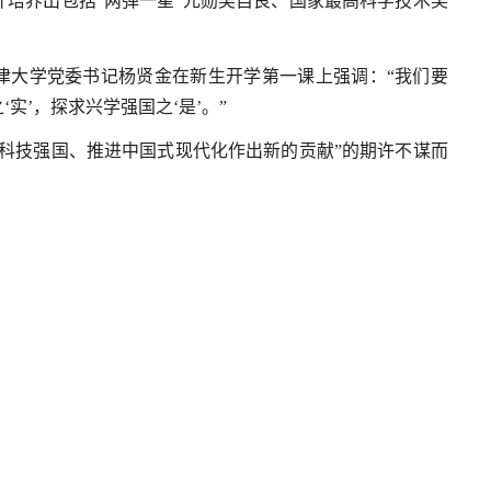
培养出包括“两弹一星”元勋吴自良、国家最高科学技术奖
天津大学党委书记杨贤金在新生开学第一课上强调：“我们要
实’，探求兴学强国之‘是’。”
科技强国、推进中国式现代化作出新的贡献”的期许不谋而