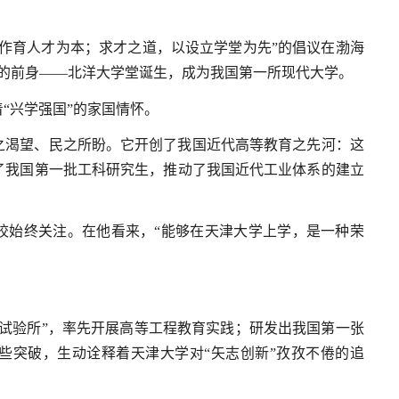
，以作育人才为本；求才之道，以设立学堂为先”的倡议在渤海
学的前身——北洋大学堂诞生，成为我国第一所现代大学。
“兴学强国”的家国情怀。
之渴望、民之所盼。它开创了我国近代高等教育之先河：这
了我国第一批工科研究生，推动了我国近代工业体系的建立
校始终关注。在他看来，“能够在天津大学上学，是一种荣
试验所”，率先开展高等工程教育实践；研发出我国第一张
些突破，生动诠释着天津大学对“矢志创新”孜孜不倦的追