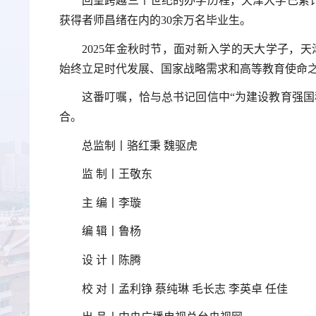
回望跨越三个世纪的办学历程，天津大学已累计
获得者师昌绪在内的30余万名毕业生。
2025年金秋时节，面对新入学的天大学子，
始终立足时代发展、国家战略需求和高等教育使命之‘
这番叮嘱，恰与总书记回信中“为建设教育强国
合。
总监制丨骆红秉 魏驱虎
监 制丨王敬东
主 编丨李璇
编 辑丨鲁杨
设 计丨陈腾
校 对丨孟利铮 蔡纯琳 毛长志 李英卓 任佳