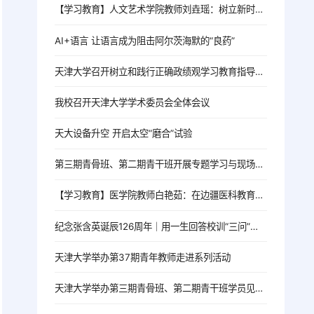
【学习教育】人文艺术学院教师刘垚瑶：树立新时代高校党员教师的正确政绩观
AI+语言 让语言成为阻击阿尔茨海默的“良药”
天津大学召开树立和践行正确政绩观学习教育指导督导工作推进会
我校召开天津大学学术委员会全体会议
天大设备升空 开启太空“磨合”试验
第三期青骨班、第二期青干班开展专题学习与现场教学活动
【学习教育】医学院教师白艳茹：在边疆医科教育一线践行育人初心
纪念张含英诞辰126周年｜用一生回答校训“三问”的北洋老校长
天津大学举办第37期青年教师走进系列活动
天津大学举办第三期青骨班、第二期青干班学员见面会