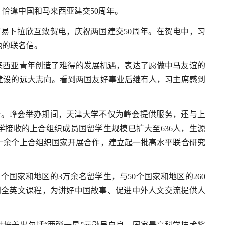
，恰逢中国和马来西亚建交50周年。
首易卜拉欣互致贺电，庆祝两国建交50周年。在贺电中，习
他的联名信。
来西亚青年创造了难得的发展机遇，表达了愿做中马友谊的
建设的远大志向。看到两国友好事业后继有人，习主席感到
举行。峰会举办期间，天津大学不仅为峰会提供服务，还与上
学接收的上合组织成员国留学生规模已扩大至636人，生源
十余个上合组织国家开展合作，建立起一批高水平联合研究
个国家和地区的3万余名留学生，与50个国家和地区的260
门全英文课程，为讲好中国故事、促进中外人文交流提供人