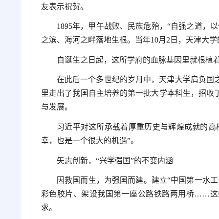
友表示祝贺。
1895年，甲午战败、民族危殆，“自强之道
之滨、海河之畔落地生根。当年10月2日，天津大
自诞生之日起，这所学府的血脉基因里就根植着
在此后一个多世纪的岁月中，天津大学肩负国
里走出了我国自主培养的第一批大学本科生，招收
与发展。
习近平对这所承载着厚重历史与辉煌成就的高
幸，也是一个很大的机遇”。
矢志创新，“兴学强国”的不变内涵
因救国而生，为强国而建。建立“中国第一水工
彩色胶片、架设我国第一座公路铁路两用桥……这
求。