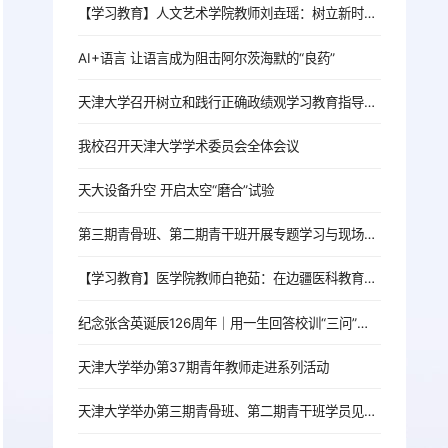
【学习教育】人文艺术学院教师刘垚瑶：树立新时代高校党员教师的正确政绩观
AI+语言 让语言成为阻击阿尔茨海默的“良药”
天津大学召开树立和践行正确政绩观学习教育指导督导工作推进会
我校召开天津大学学术委员会全体会议
天大设备升空 开启太空“磨合”试验
第三期青骨班、第二期青干班开展专题学习与现场教学活动
【学习教育】医学院教师白艳茹：在边疆医科教育一线践行育人初心
纪念张含英诞辰126周年｜用一生回答校训“三问”的北洋老校长
天津大学举办第37期青年教师走进系列活动
天津大学举办第三期青骨班、第二期青干班学员见面会