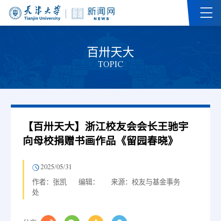
百卅天大
TOPIC
【百卅天大】浙江校友会会长王驰宇
向母校捐赠书画作品《留园春晓》
2025/05/31
作者：张凯
编辑：
来源：校友与基金事务
处