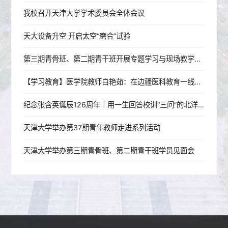
我校召开天津大学学术委员会全体会议
天大设备升空 开启太空“磨合”试验
第三期青骨班、第二期青干班开展专题学习与现场教学活动
【学习教育】医学院教师白艳茹：在边疆医科教育一线践行育人初心
纪念张含英诞辰126周年｜用一生回答校训“三问”的北洋老校长
天津大学举办第37期青年教师走进系列活动
天津大学举办第三期青骨班、第二期青干班学员见面会