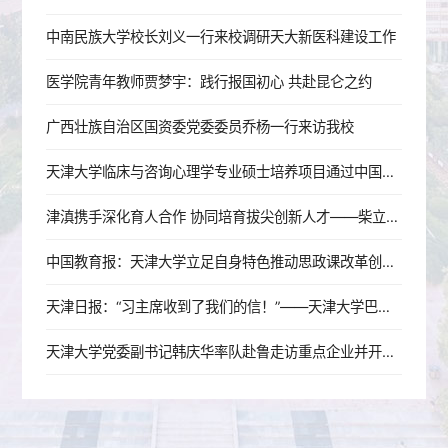
中南民族大学校长刘义一行来校调研天大新医科建设工作
医学院青年教师贾梦宇：践行报国初心 共赴昆仑之约
广西壮族自治区国资委党委委员乔杨一行来访我校
天津大学临床与咨询心理学专业硕士培养项目通过中国心理学会注册认证
津滇携手深化育人合作 协同培育拔尖创新人才——柴立元校长赴云南开展校地育人合作交流
中国教育报：天津大学立足自身特色推动思政课改革创新——用“理工配方”推导育人最优解
天津日报：“习主席收到了我们的信！”——天津大学巴基斯坦留学生立志做中巴合作的建设者、交流的传播者、友谊的守护者
天津大学党委副书记韩庆华率队赴鲁走访重点企业并开展招生宣讲活动