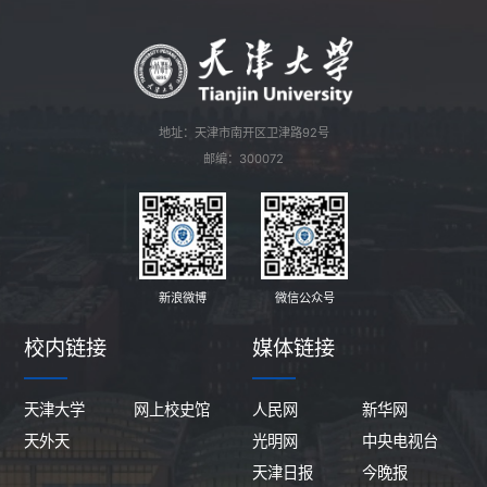
地址：天津市南开区卫津路92号
邮编：300072
新浪微博
微信公众号
校内链接
媒体链接
天津大学
网上校史馆
人民网
新华网
天外天
光明网
中央电视台
天津日报
今晚报