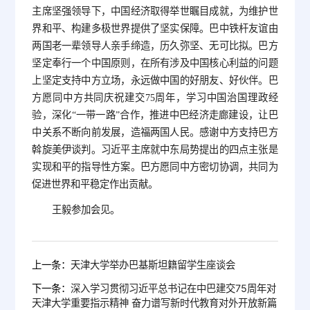
主席坚强领导下，中国经济取得举世瞩目成就，为维护世
界和平、构建多极世界提供了坚实保障。巴中铁杆友谊由
两国老一辈领导人亲手缔造，历久弥坚、无可比拟。巴方
坚定奉行一个中国原则，在所有涉及中国核心利益的问题
上坚定支持中方立场，永远做中国的好朋友、好伙伴。巴
方愿同中方共同庆祝建交75周年，学习中国治国理政经
验，深化“一带一路”合作，推进中巴经济走廊建设，让巴
中关系不断向前发展，造福两国人民。感谢中方支持巴方
斡旋美伊谈判。习近平主席就中东局势提出的四点主张是
实现和平的指导性方案。巴方愿同中方密切协调，共同为
促进世界和平稳定作出贡献。
王毅参加会见。
上一条：
天津大学举办巴基斯坦籍留学生座谈会
下一条：
深入学习贯彻习近平总书记在中巴建交75周年对
天津大学重要指示精神 奋力谱写新时代教育对外开放新篇