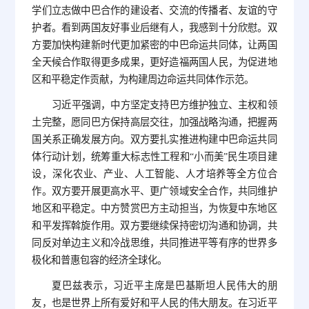
学们立志做中巴合作的建设者、交流的传播者、友谊的守
护者。看到两国友好事业后继有人，我感到十分欣慰。双
方要加快构建新时代更加紧密的中巴命运共同体，让两国
全天候合作取得更多成果，更好造福两国人民，为促进地
区和平稳定作贡献，为构建周边命运共同体作示范。
习近平强调，中方坚定支持巴方维护独立、主权和领
土完整，愿同巴方保持高层交往，加强战略沟通，把握两
国关系正确发展方向。双方要扎实推进构建中巴命运共同
体行动计划，统筹重大标志性工程和“小而美”民生项目建
设，深化农业、产业、人工智能、人才培养等全方位合
作。双方要开展更高水平、更广领域安全合作，共同维护
地区和平稳定。中方赞赏巴方主动担当，为恢复中东地区
和平发挥斡旋作用。双方要继续保持密切沟通和协调，共
同反对单边主义和冷战思维，共同推进平等有序的世界多
极化和普惠包容的经济全球化。
夏巴兹表示，习近平主席是巴基斯坦人民伟大的朋
友，也是世界上所有爱好和平人民的伟大朋友。在习近平