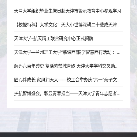
天津大学组织毕业生党员赴天津市警示教育中心参观学习
【校报特稿】大学文化：天大小世博深耕二十载成天津名片
天津大学-航天精工联合研究中心正式揭牌
天津大学—兰州理工大学“慕课西部行”智慧西行活动 ：津陇并肩，共研工程图学教学新范式
解码六百年砖史 复活紫禁城青砖 天津大学学科交叉助力临清贡砖非遗传承
匠心伴成长 家风润天大——校工会举办庆“六一”亲子文化实践活动
护航智博盛会，彰显青春担当——天津大学青年志愿者助力2026世界智能产业博览会