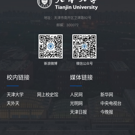
地址：天津市南开区卫津路92号
邮编：300072
新浪微博
微信公众号
校内链接
媒体链接
天津大学
网上校史馆
人民网
新华网
天外天
光明网
中央电视台
天津日报
今晚报