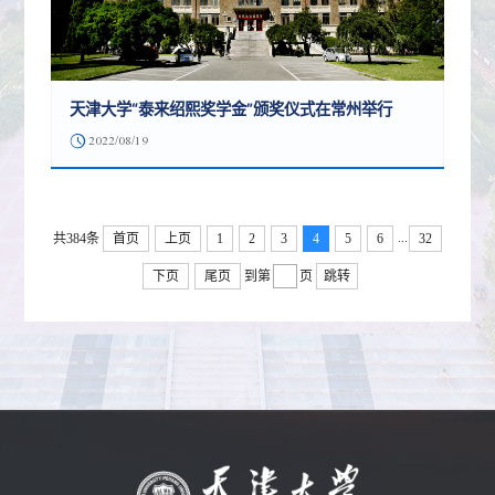
天津大学“泰来绍熙奖学金”颁奖仪式在常州举行
2022/08/19
...
共384条
首页
上页
1
2
3
4
5
6
32
下页
尾页
到第
页
跳转