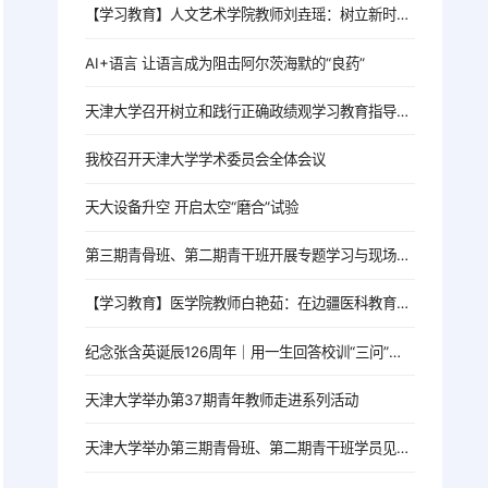
【学习教育】人文艺术学院教师刘垚瑶：树立新时代高校党员教师的正确政绩观
AI+语言 让语言成为阻击阿尔茨海默的“良药”
天津大学召开树立和践行正确政绩观学习教育指导督导工作推进会
我校召开天津大学学术委员会全体会议
天大设备升空 开启太空“磨合”试验
第三期青骨班、第二期青干班开展专题学习与现场教学活动
【学习教育】医学院教师白艳茹：在边疆医科教育一线践行育人初心
纪念张含英诞辰126周年｜用一生回答校训“三问”的北洋老校长
天津大学举办第37期青年教师走进系列活动
天津大学举办第三期青骨班、第二期青干班学员见面会