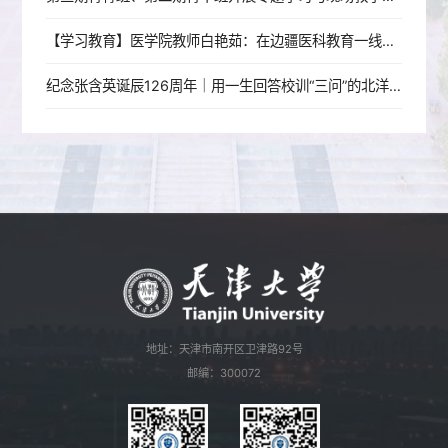
【学习教育】医学院教师白艳茹：在边疆医科教育一线践行育人初心
纪念张含英诞辰126周年｜用一生回答校训“三问”的北洋老校长
地址：天津市南开区卫津路92号
邮编：300072