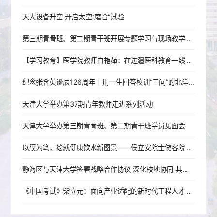
天大设备升空 开启太空“磨合”试验
第三期青骨班、第二期青干班开展专题学习与现场教学活动
【学习教育】医学院教师白艳茹：在边疆医科教育一线践行育人初心
纪念张含英诞辰126周年｜用一生回答校训“三问”的北洋老校长
天津大学举办第37期青年教师走进系列活动
天津大学举办第三期青骨班、第二期青干班学员见面会
以膜为笔，绘就健康饮水新图景——侯立安院士做客院士大讲堂
静海区与天津大学签署战略合作协议 深化校地协同 共启发展新篇
《中国考试》柴立元：面向产业适配的新时代工程人才培养改革探索——以天津大学为例