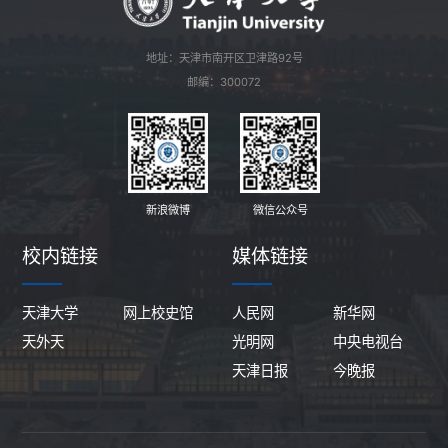
地址：天津市南开区卫津路92号
邮编：300072
新浪微博
微信公众号
校内链接
媒体链接
天津大学
网上校史馆
人民网
新华网
天外天
光明网
中央电视台
天津日报
今晚报