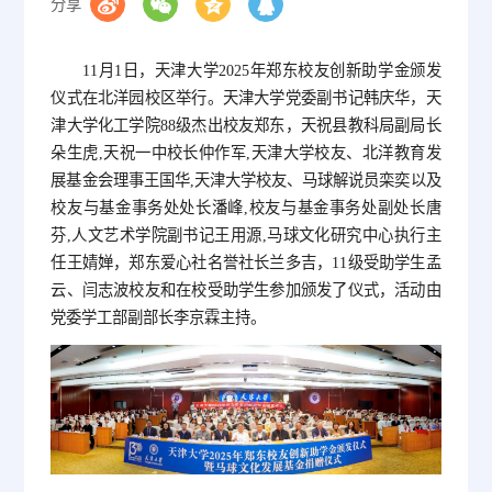
分享
11月1日，天津大学2025年郑东校友创新助学金颁发
仪式在北洋园校区举行。天津大学党委副书记韩庆华，天
津大学化工学院88级杰出校友郑东，天祝县教科局副局长
朵生虎,天祝一中校长仲作军,天津大学校友、北洋教育发
展基金会理事王国华,天津大学校友、马球解说员栾奕以及
校友与基金事务处处长潘峰,校友与基金事务处副处长唐
芬,人文艺术学院副书记王用源,马球文化研究中心执行主
任王婧婵，郑东爱心社名誉社长兰多吉，11级受助学生孟
云、闫志波校友和在校受助学生参加颁发了仪式，活动由
党委学工部副部长李京霖主持。