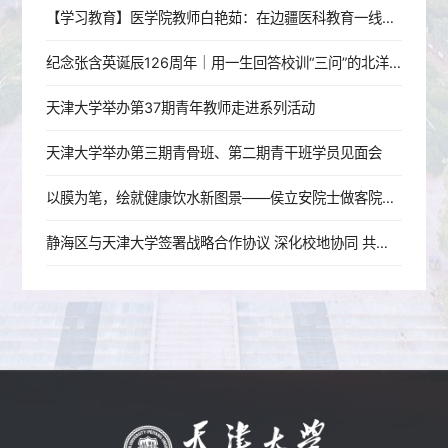
【学习教育】医学院教师白艳茹：在边疆医科教育一线践行育人初心
纪念张含英诞辰126周年｜用一生回答校训“三问”的北洋老校长
天津大学举办第37期青年教师走进系列活动
天津大学举办第三期青骨班、第二期青干班学员见面会
以膜为笔，绘就健康饮水新图景——侯立安院士做客院士大讲堂
静海区与天津大学签署战略合作协议 深化校地协同 共启发展新篇