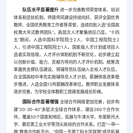
队伍水平显著提升
进一步完善教师荣誉体系、培训
体系和惩处机制，师德师风建设持续向好，获评全国优秀
教师、全国优秀教育工作者等荣誉，连续四批入选“全国高
校黄大年式教师团队”。高层次人才聚集效应凸显，“十四
五”期间，入选中国科学院院士2人、中国工程院院士2
人，引进中国工程院院士1人，国家级人才计划或项目入
选者实现倍增。人才评价体制机制不断优化，初步建立起
以创新价值、能力、贡献为导向的人才评价机制。统筹改
革服务支撑队伍建设，将辅导员队伍纳入全校人才队伍，
在全国高校中率先实施辅导员人才计划。薪酬体系改革稳
步推进，入选全国13所薪酬改革单位。教师职业发展体系
逐步完善，为学校全体教职工搭建发展成长阶梯。
国际合作显著增强
全球合作网络更加完善，初步构
建“20-30-40”多层次全球合作体系，建设260个合作伙
伴，覆盖50个国家和地区，拓展与牛津大学、布里斯托大
学、慕尼黑工业大学等顶尖高校的合作关系。打造“一带一
路”教育合作新平台，“中国－东盟工科大学联盟”成员拓展