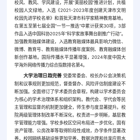
校风、教风、学风建设，开展“美丽校园”推进计划，共植
校园人文绿地，入选《2021-2023年度创建天津市文明
校园先进学校名单》和首批天津市科学家精神教育基地。
在第五至第七届全国“一节一推选”中累计获奖30项，3部
作品入选中国科协2025年“科学家故事舞台剧推广行动”。
加强教育融媒体建设，入选教育融媒体最具影响力微信、
微博、教育号、教育融媒体传播年度案例、教育融媒体创
新创作基地。国际传播水平显著增强，2024年度中国大
学海外网络传播力综合指数排名第4。
大学治理日趋完善
党委常委会、校长办公会决策机
制和议事规则更加规范，督查督办、风险评估制度建设不
断加强。全面修订了学术委员会章程，构建以学术委员会
为核心的学术治理体系和组织架构。教代会、学代会等民
主管理和监督的机制更加健全，师生参与度显著提升。校
院两级管理体制改革不断深化，权责进一步明晰，基层教
学管理能力增强。学校多校区空间布局进一步优化，国有
资产管理、公房改革等取得阶段性成效，办学条件显著改
善。校园网络基础设施更加完善，数据治理和共享应用水