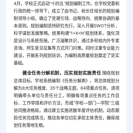
4月，学校正式启动“十四五”规划编制工作。在学校党委和
行政的统一领导下，成立了由书记、校长任组长的规划编
制领导小组，确立了党建引领、战略导向、统筹协调的基
本原则。规划编制坚持研究先行，深入开展SWOT分析，
科学谋划发展策略。统筹构建“1+X+N”规划体系，强化顶
层设计与系统衔接。广泛凝聚共识，通过多轮校内外专家
咨询、师生意见征集等方式开门问策。同时注重专业能力
建设，开展系列规划培训，为编制高质量规划奠定了坚实
基础。
健全任务分解机制，压实规划实施责任
围绕规划
总体目标，学校系统编制《任务分解表》，将总体规划分
解为8大任务维度、35个战略主题、64项重点任务，逐项
明确牵头单位与责任分工，明确每项重点任务的工作目
标、工作举措和评价方法，形成“学校—部门—学院”三级
协同推进格局。通过建立实施进展年度评估机制，动态跟
踪任务完成情况，推动各单位切实承担主体责任，确保规
划任务落地生根。