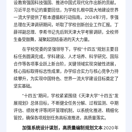
设教育强国科技强国、推进中国式现代化作出新的贡献。
习近平总书记的重要回信，为学校扎根中国大地建设世界
一流大学提供了根本遵循和行动指南。2024年7月，李强
总理在天津调研期间，听取了学校创新创业工作汇报。丁
薛祥副总理、李希书记先后到天津大学考察调研，全校师
生备受鼓舞，凝聚起团结奋进的天大力量。
在学校党委的坚强领导下，学校“十四五”规划主要目
标任务圆满完成，学科建设、人才培养、科学研究、国际
合作等各项事业跃上新台阶，关键领域实现突破性进展，
核心指标取得标志性成果，办学综合实力与核心竞争力持
续攀升，为实现中国特色、世界一流大学建设目标奠定了
坚实基础。
“十四五”期间，学校紧紧围绕《天津大学“十四五”发
展规划》总体目标，不断健全任务分解、过程监测、中期
评估、绩效考评等闭环管理机制，以系统化推进、精细化
管控，确保各项规划任务高标准推进，高质量落实。
加强系统设计谋划，高质量编制规划文本
2020年