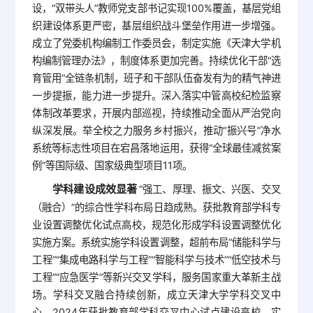
设，“双带头人”教师党支部书记实现100%覆盖，基层党组
织建设体系更严密，基层组织战斗堡垒作用进一步增强。
成立了党委机构编制工作委员会，制定实施《天津大学机
构编制管理办法》，制度体系更加完善。持续优化干部“选
育管用”全链条机制，班子和干部队伍奋发有为的精气神进
一步提振，能力进一步提升。深入落实中管高校纪检监察
体制改革要求，开展内部巡视，持续推动全面从严治党向
纵深发展。举全校之力服务乡村振兴，推动“振兴号”净水
系统等标志性项目在宕昌落地运用，获得“全球最佳减贫案
例”等国际级、国家级典型项目11项。
学科建设成效显著
“强工、厚理、振文、兴医、交叉
（融合）”的综合性学科布局日趋成熟。获批教育部学科专
业设置调整优化试点高校，规范化形成学科设置调整优化
实施方案。系统实施学科设置调整，超前布局“储能科学与
工程”“集成电路科学与工程”“智能科学与技术”“低空技术与
工程”“应急医学”等新兴交叉学科，服务国家重大革新主战
场。学科交叉融合持续创新，成立天津大学学科交叉中
心，2024年获批教育部学科交叉中心试点建设高校。实