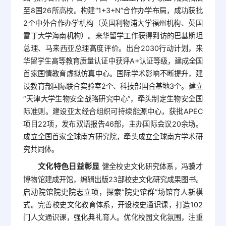
至8国26所高校。构建“1+3+N”合作办学布局，成功获批
2个中外合作办学机构（英国利物浦大学福州机构、英国
雷丁大学海南机构）。来华留学工作获得到访的巴基斯坦
总理、马来西亚总理高度评价。出台2030行动计划，来
华留学生高等教育质量认证中获评A+认证等级，建成全国
首家国情教育虚拟仿真中心。国际学术影响不断提升，建
设教育部国际联合实验室2个、科技部国合基地3个。建立
“天津大学生物安全战略研究中心”，牵头制定生物安全国
际准则。建设亚太经合组织可持续能源中心，获批APEC
项目22项，发布双语报告46部，主办国际会议20余场。
成立全国首家全球南方研究院，牵头成立全球南方学术研
究共同体。
文化特色日益彰显
健全校史文化研究体系，冯骥才
博物馆建成开馆，编辑出版23部校史文化研究成果图书。
启动院馆院史院志立项，探索“院史馆群”场馆育人新模
式。完善校史文化教育体系，开设校史通识课，打造102
门人文通识课，强化典礼育人。优化校园文化氛围，注重