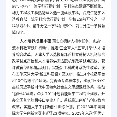
施“5+X+Y”一流学科行动计划，学科生态建设不断优化。
动力工程及工程热物理入选一流建设学科，合成生物学入
选教育部一流学科培优行动计划，学校ESI前万分之一学
科领域3个、前千分之一学科领域5个、前百分之一学科领
域18个。
人才培养成果丰硕
落实立德树人根本任务，实施“一
流本科教育跃升行动”，推进“三全育人”“五育并举”人才培
养综合改革。天津大学入选教育部首批立德树人机制综合
改革试点高校和人才培养供需适配机制改革试点高校，获
评教育部5项精品项目。实施新工科教育系统性改革，发
布实施天津大学“新工科建设方案3.0”，推进4个校级平台
和10个院级平台建设。完善通专课程体系，建设“1+N+X”
高校习近平新时代中国特色社会主义思想课程体系。推动
“新医科”建设，牵头“101”计划智能医学工程专业建设，开
办全国首个脑机接口专业方向。系统推进创新与创业教育
改革，实施大学生创新创业训练计划，在2023年中国国
际大学生创新大赛中斩获23项金奖。2023年入选“国优计