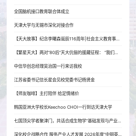
全国脑机接口教育联合体成立
天津大学与无锡市深化对接合作
【天大故事】纪念李曙森诞辰116周年|社会主义教育事业的忠诚奠基人
【繁星天大】两对“80后”天大伉俪的援藏征程： “我们没有辜负母校，对得起天大人的身份”
中信华创总经理吴治国一行来访我校
江苏省委书记信长星会见校党委书记杨贤金
【师友咖啡】主打陪伴 给足情绪价
韩国亚洲大学校长Keechoo CHOI一行到访天津大学
七国顶尖学者聚津门，共话合成生物学“基础发现与产业加速”——2026年第二届化学与合成生物学国际研讨会在天津大学举行
深化校企战略合作 服务产业人才发展 2026年度“中铜英才”培训班在天津大学举办