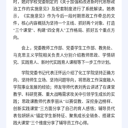
时，她对学校党委制定的《关于加强和改进新时代思想政
治工作的实施意见》及配套制度进行了系统解读。她表
示，《实施意见》作为今后一段时期思政工作牵总的文
件，核心内容概括为坚持一个主线、抓好两个对象、打造
“三个课堂”、构建“四全育人”工作格局、抓好五个重点方
向。
会上，党委教师工作部、党委学生工作部、教务处、
马克思主义学院相关负责人分别介绍教师思政、学情研
究、实践育人、新时代实践育人课程等下一步工作计划。
学院党委书记代表汪怀远介绍了化工学院坚持正确方
向、坚持师生立场、坚持问题导向，将思政工作深度融入
学院事业发展的经验；师友导师代表刘秀云讲述了在课堂
教学、科研竞赛、重大战略需求攻关中引领学生成长的实
践；思政课教师代表李丽从“以赛促教、深挖身边榜样、
创新实践课堂”三方面分享了自己的育人感悟；辅导员代
表包妍妍从“锚定学生新特征、聚焦成长全链条、搭建实
践大课堂”三个维度分享了辅导员工作心得。