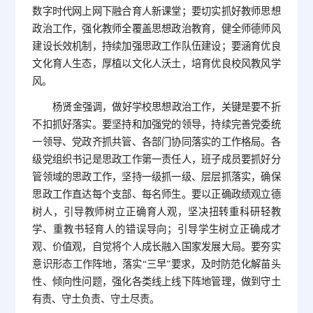
数字时代网上网下融合育人新课堂；要切实抓好教师思想
政治工作，强化教师全覆盖思想政治教育，健全师德师风
建设长效机制，持续加强思政工作队伍建设；要涵育优良
文化育人生态，厚植以文化人沃土，培育优良校风教风学
风。
杨贤金强调，做好学校思想政治工作，关键是要不折
不扣抓好落实。要坚持和加强党的领导，持续完善党委统
一领导、党政齐抓共管、各部门协同落实的工作格局。各
级党组织书记是思政工作第一责任人，班子成员要抓好分
管领域的思政工作，坚持一级抓一级、层层抓落实，确保
思政工作直达每个支部、每名师生。要以正确政绩观立德
树人，引导教师树立正确育人观，坚决扭转重科研轻教
学、重教书轻育人的错误导向；引导学生树立正确成才
观、价值观，自觉将个人成长融入国家发展大局。要夯实
意识形态工作阵地，落实“三早”要求，及时防范化解苗头
性、倾向性问题，强化各类线上线下阵地管理，做到守土
有责、守土负责、守土尽责。