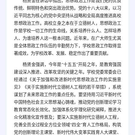
杨贤金在讲话中指出，思想政治工作是我们党的优良
传统、鲜明特色和突出政治优势。党的十八大以来，以习
近平同志为核心的党中央坚持从战略和全局高度推进高校
思想政治工作。高校立身之本在于立德树人，思想政治工
作是学校一切工作的生命线，关系培养什么人、怎样培养
人、为谁培养人这一根本问题。近年来，在广大师生尤其
是全体思政工作队伍的辛勤努力下，学校思政工作取得显
著成效，为学校改革、发展、稳定作出了重要贡献。
杨贤金强调，今年是“十五五”开局之年，是教育强国
建设深入推进、改革攻坚的关键之年。学校党委常委会已
经通过《关于加强和改进新时代思想政治工作的实施意
见》《关于实施新时代立德树人工程的若干举措》，系统
谋划了未来思政工作的重点任务。要坚持用习近平新时代
中国特色社会主义思想凝心铸魂，推动党的创新理论学习
教育常态化长效化，加强体系化学理化研究阐释，推进大
众化精准化宣传普及；要深入实施新时代立德树人工程，
完善全员全过程全方位全领域“四全”育人工作格局，构筑
党的创新理论主课堂、新时代伟大变革实践育人大课堂、