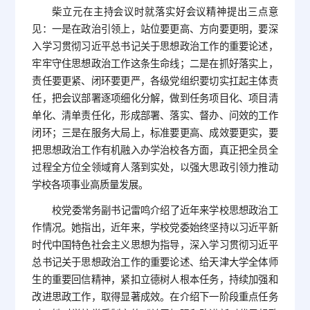
柴立元在主持会议时就落实好会议精神提出三点意
见：一是在政治引领上，站位要更高、方向要更明，要深
入学习贯彻习近平总书记关于思想政治工作的重要论述，
牢牢守住思想政治工作这条生命线；二是在抓好落实上，
责任要更紧、闭环要更严，各级党组织要切实扛起主体责
任，把会议部署逐项细化分解，做到任务项目化、项目清
单化、清单责任化，形成部署、落实、督办、问效的工作
闭环；三是在服务大局上，标准要更高、成效要更实，要
把思想政治工作有机融入办学治校各方面，真正把全员全
过程全方位全领域育人落到实处，以强大思政引领力推动
学校各项事业高质量发展。
校党委常务副书记雷鸣介绍了近年来学校思想政治工
作情况。她指出，近年来，学校党委始终坚持以习近平新
时代中国特色社会主义思想为指导，深入学习贯彻习近平
总书记关于思想政治工作的重要论述、给天津大学全体师
生的重要回信精神，紧扣立德树人根本任务，持续加强和
改进思政工作，取得显著成效。在介绍下一阶段重点任务