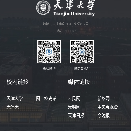
地址：天津市南开区卫津路92号
邮编：300072
新浪微博
微信公众号
校内链接
媒体链接
天津大学
网上校史馆
人民网
新华网
天外天
光明网
中央电视台
天津日报
今晚报