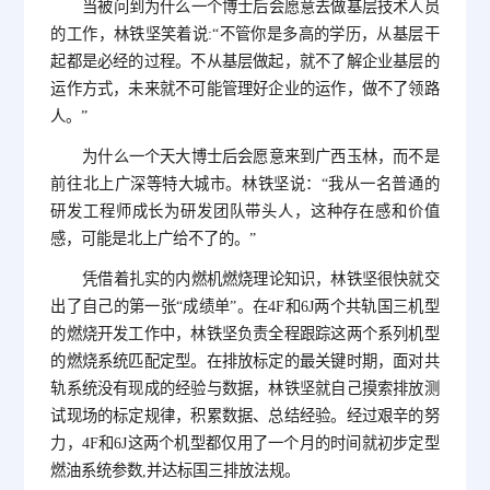
当被问到为什么一个博士后会愿意去做基层技术人员
的工作，林铁坚笑着说:“不管你是多高的学历，从基层干
起都是必经的过程。不从基层做起，就不了解企业基层的
运作方式，未来就不可能管理好企业的运作，做不了领路
人。”
为什么一个天大博士后会愿意来到广西玉林，而不是
前往北上广深等特大城市。林铁坚说：“我从一名普通的
研发工程师成长为研发团队带头人，这种存在感和价值
感，可能是北上广给不了的。”
凭借着扎实的内燃机燃烧理论知识，林铁坚很快就交
出了自己的第一张“成绩单”。在4F和6J两个共轨国三机型
的燃烧开发工作中，林铁坚负责全程跟踪这两个系列机型
的燃烧系统匹配定型。在排放标定的最关键时期，面对共
轨系统没有现成的经验与数据，林铁坚就自己摸索排放测
试现场的标定规律，积累数据、总结经验。经过艰辛的努
力，4F和6J这两个机型都仅用了一个月的时间就初步定型
燃油系统参数,并达标国三排放法规。