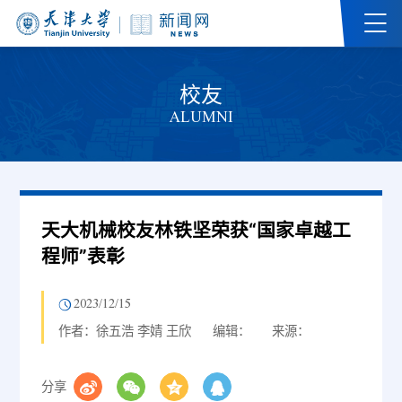
校友
ALUMNI
天大机械校友林铁坚荣获“国家卓越工
程师”表彰
2023/12/15
作者：徐五浩 李婧 王欣
编辑：
来源：
分享