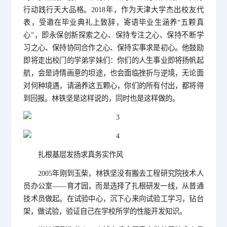
行动践行天大品格。2018年，作为天津大学杰出校友代
表，受邀在毕业典礼上致辞，寄语毕业生涵养“五颗真
心”，即永保创新探索之心、保持专注之心、保持不断学
习之心、保持协同合作之心、保持实事求是初心。他鼓励
即将走出校门的学弟学妹们：你们的人生事业即将扬帆起
航，会是诗情画意的坦途，也会面临挫折与逆境，无论面
对何种境遇，请涵养这五颗心，你们的所有付出，都将得
到回报。林铁坚是这样说的，同时也是这样做的。
扎根基层发扬求真务实作风
2005年刚到玉柴，林铁坚没有搬去工程研究院技术人
员办公室——育才园，而是选择了扎根研发一线，从普通
技术员做起。在试验中心，沉下心来向试验工学习，钻台
架，做试验，验证自己在学校所学的性能开发知识。