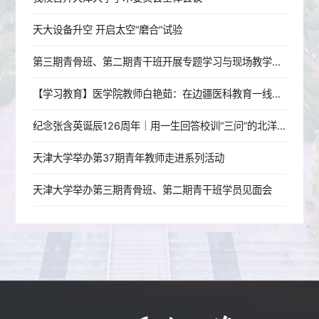
天大设备升空 开启太空“磨合”试验
第三期青骨班、第二期青干班开展专题学习与现场教学活动
【学习教育】医学院教师白艳茹：在边疆医科教育一线践行育人初心
纪念张含英诞辰126周年｜用一生回答校训“三问”的北洋老校长
天津大学举办第37期青年教师走进系列活动
天津大学举办第三期青骨班、第二期青干班学员见面会