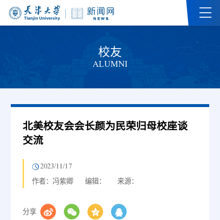
校友
ALUMNI
北美校友会会长颜为民荣归母校座谈
交流
2023/11/17
作者：冯紫卿
编辑：
来源：
分享