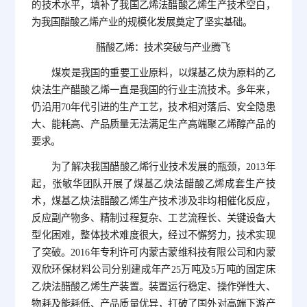
的技术水平，填补了我国乙烯法醋酸乙烯生产技术空白，
为我国醋酸乙烯产业的规模化发展奠定了坚实基础。
醋酸乙烯：技术突破与产业腾飞
煤炭是我国的重要工业原料，以煤基乙炔为原料的乙
炔法生产醋酸乙烯一直是我国的行业主流技术。多年来，
仍沿用70年代引进的生产工艺，技术相对落后、安全隐患
大、能耗高、产品质量无法满足生产高端聚乙烯醇产品的
要求。
为了解决我国醋酸乙烯行业技术发展的瓶颈，2013年
起，张敏华团队开展了煤基乙炔法醋酸乙烯成套生产技
术，煤基乙炔法醋酸乙烯生产技术涉及非均相催化反应，
反应副产物多、精制过程复杂、工艺流程长、关键设备大
型化困难，整体技术难度很大，经过不懈努力，技术实现
了突破。2016年专利许可内蒙古蒙维科技有限公司和内蒙
双欣环保材料公司分别建成年产25万吨及5万吨的固定床
乙炔法醋酸乙烯生产装置。装置运行稳定、操作弹性大、
物耗及能耗低、产品质量优异，打破了国外对高端下游产