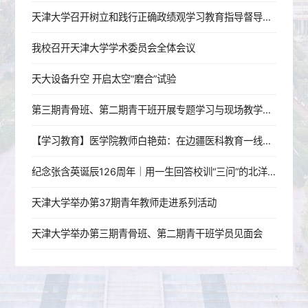
天津大学召开树立和践行正确政绩观学习教育指导督导工作推进会
我校召开天津大学学术委员会全体会议
天大设备升空 开启太空“磨合”试验
第三期青骨班、第二期青干班开展专题学习与现场教学活动
【学习教育】医学院教师白艳茹：在边疆医科教育一线践行育人初心
纪念张含英诞辰126周年｜用一生回答校训“三问”的北洋老校长
天津大学举办第37期青年教师走进系列活动
天津大学举办第三期青骨班、第二期青干班学员见面会