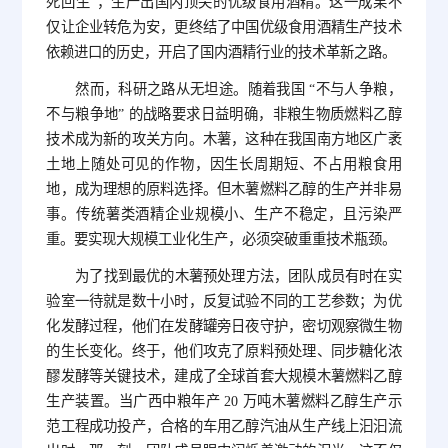
死回生”，生产出国内顶尖的优级食用酒精。这一成果不
仅让企业转危为安，更终结了中国优级食用酒精生产技术
依赖进口的历史，开启了国内酒精行业的技术革新之路。
然而，科研之路从无坦途。随着我国 “不与人争粮，
不与粮争地” 的战略要求日益明确，非粮生物质燃料乙醇
技术成为新的攻关方向。木薯，这种在我国南方地区广袤
土地上随处可见的作物，因生长周期短、不占用粮食用
地，成为理想的原料选择。但木薯燃料乙醇的生产并非易
事。传统薯类酒精企业规模小、生产不稳定，且污染严
重。要实现大规模工业化生产，必须突破重重技术瓶颈。
为了找到最优的木薯预处理方法，团队成员有时在实
验室一待就是数十小时，反复试验不同的工艺参数；为优
化发酵过程，他们在发酵罐旁日夜守护，密切观察微生物
的生长变化。终于，他们攻克了原料预处理、同步糖化浓
醪发酵等关键技术，建成了全球首套大规模木薯燃料乙醇
生产装置。当广西中粮年产 20 万吨木薯燃料乙醇生产示
范工程成功投产，合格的车用乙醇汽油从生产线上汩汩流