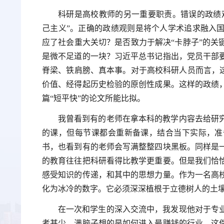
科研是高校教师的另一重要职责。错误的政绩观
己主义”。正确的政绩观则是将个人学术追求融入
应了社会重大关切？是否致力于解决“卡脖子”的关
是微不足道的一块？习近平总书记指出，党员干部
脊梁、铁肩膀、真本事。对于高校科研人员而言，这
价值、经得起历史检验的原创性成果。这样的政绩
篇“短平快”的论文所能比拟。
我曾看到有的老师在拿本科的教学内容去给研
的课，但每节课都会重新备课，结合当下实际，准
书，也看到有的老师会写满整整四块黑板。同样是
的教育往往把科研看得比教学更重要。但是我们恰
感受知识的传递，和其中的思想力量。作为一名高
化为冰冷的数字。它必须深深植根于立德树人的土
在一次和学生的深入交流中，我发现他对于专
考甚少，满脑子想的是如何进入最赚钱的行业。这