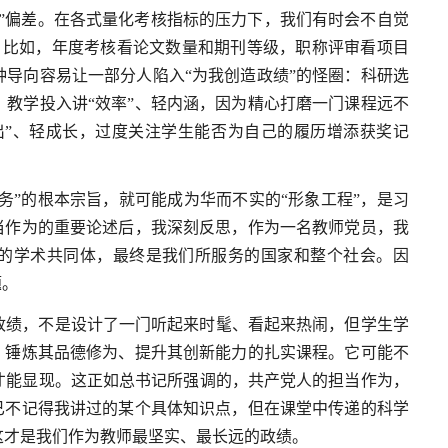
”偏差。在各式量化考核指标的压力下，我们有时会不自觉
据”。比如，年度考核看论文数量和期刊等级，职称评审看项目
导向容易让一部分人陷入“为我创造政绩”的怪圈：科研选
教学投入讲“效率”、轻内涵，因为精心打磨一门课程远不
出”、轻成长，过度关注学生能否为自己的履历增添获奖记
服务”的根本宗旨，就可能成为华而不实的“形象工程”，是习
当作为的重要论述后，我深刻反思，作为一名教师党员，我
们的学术共同体，最终是我们所服务的国家和整个社会。因
题。
政绩，不是设计了一门听起来时髦、看起来热闹，但学生学
、锤炼其品德修为、提升其创新能力的扎实课程。它可能不
才能显现。这正如总书记所强调的，共产党人的担当作为，
已不记得我讲过的某个具体知识点，但在课堂中传递的科学
这才是我们作为教师最坚实、最长远的政绩。