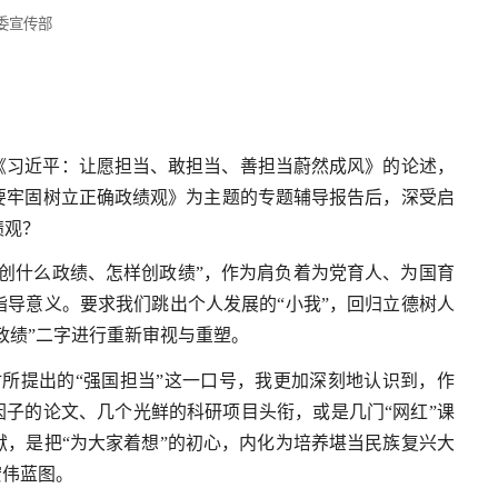
委宣传部
《习近平：让愿担当、敢担当、善担当蔚然成风》的论述，
要牢固树立正确政绩观》为主题的专题辅导报告后，深受启
绩观？
创什么政绩、怎样创政绩”，作为肩负着为党育人、为国育
导意义。要求我们跳出个人发展的“小我”，回归立德树人
政绩”二字进行重新审视与重塑。
诞时所提出的“强国担当”这一口号，我更加深刻地认识到，作
因子的论文、几个光鲜的科研项目头衔，或是几门“网红”课
，是把“为大家着想”的初心，内化为培养堪当民族复兴大
宏伟蓝图。