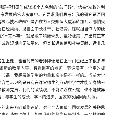
是把科研当成谋求个人名利的“敲门砖”，信奉“精致的利
国家发展的宏大叙事中。它要求我们思考：我的研究是否回
键核心技术难题？是否在为人类知识大厦添砖加瓦，哪怕只
要在经风雨、见世面中长才干、壮筋骨，练就担当作为的硬
个“真本事”，就是敢于啃硬骨头、坐冷板凳，产出真正有
，或许短期内无法量化，但其长远价值和社会贡献，远非几
究生上课，也看到有的老师即便是在上一门已经上了很多年
备新的教学内容；有看到有的老师一节课没有一个字的板
一节课，我想带给学生的力量和影响是不一样的。当前大学
恰容易忘记的是只有在课堂师生的互动中学生才能切身地去
校教师党员，我们的政绩观，不能漂浮在云端，也不能被异
壤，与学生的成长、学术的进步、国家的发展同频共振。
业的未来方向感到迷茫，对于个人价值与国家发展的关联思
件事对我触动很大，如果我们的教学只是制造了一台精密的