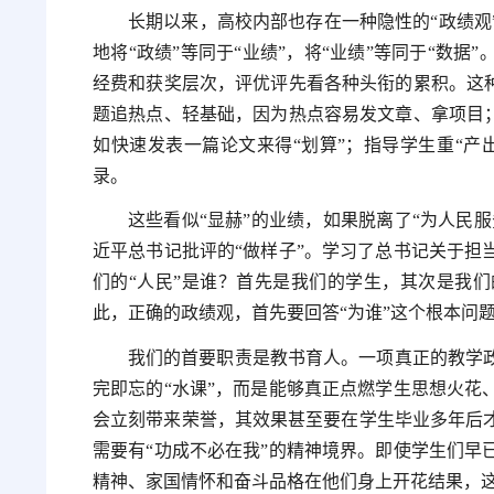
长期以来，高校内部也存在一种隐性的“政绩观
地将“政绩”等同于“业绩”，将“业绩”等同于“数
经费和获奖层次，评优评先看各种头衔的累积。这种
题追热点、轻基础，因为热点容易发文章、拿项目；
如快速发表一篇论文来得“划算”；指导学生重“产
录。
这些看似“显赫”的业绩，如果脱离了“为人民
近平总书记批评的“做样子”。学习了总书记关于担
们的“人民”是谁？首先是我们的学生，其次是我
此，正确的政绩观，首先要回答“为谁”这个根本问
我们的首要职责是教书育人。一项真正的教学
完即忘的“水课”，而是能够真正点燃学生思想火花
会立刻带来荣誉，其效果甚至要在学生毕业多年后
需要有“功成不必在我”的精神境界。即使学生们早
精神、家国情怀和奋斗品格在他们身上开花结果，