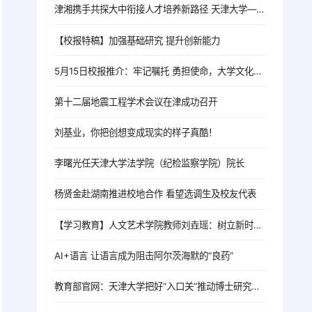
津湘携手共探大中衔接人才培养新路径 天津大学—湖南知名中学创新人才培养研讨会在长沙成功举行
【校报特稿】加强基础研究 提升创新能力
5月15日校报推介：牢记嘱托 勇担使命，大学文化，主题教育
第十二届地震工程学术会议在津成功召开
刘基业，你把创想变成现实的样子真酷！
李曙光任天津大学法学院（纪检监察学院）院长
杨贤金赴湖南推进校地合作 看望选调生及校友代表
【学习教育】人文艺术学院教师刘垚瑶：树立新时代高校党员教师的正确政绩观
AI+语言 让语言成为阻击阿尔茨海默的“良药”
教育部官网：天津大学把好“入口关”推动博士研究生招生提质增效