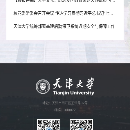
【校报特稿】大学文化：纪念爱国教育家赵天麟诞辰140周年座谈会举行
校党委常委会召开会议 传达学习贯彻习近平总书记“七一”重要讲话精神
天津大学统筹部署基建后勤保卫系统近期安全与保障工作
地址：天津市南开区卫津路92号
邮编：300072