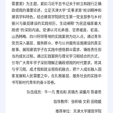
需要里》为主题，紧扣习近平总书记关于树立和践行正确
政绩观的重要论述，立足天津大学“实事求是”校训精神和
建筑学科特色，结合建筑学院研究生第一党支部参与乡村
振兴与基层建设的实践经历，生动阐释“为民造福是最大
政绩”的深刻内涵。党课以河北承德、甘肃岷县、宕昌、
山西韩略、四川阿坝等地的实践案例为切入点，通过青年
党员深入基层、服务群众、参与公共服务设施建设的真实
故事，展现建筑学子在实践中感悟群众需求、锤炼责任担
当的成长过程。通过实践案例与理论学习相结合的方式，
引导广大青年学子深刻理解正确政绩观的时代要求，将其
与学习观、成才观和就业观有机融合，把个人成长融入国
家发展和人民需要之中，在扎根基层、服务社会的实践中
书写新时代青年的奋斗答卷。
队伍成员：
牛一凡 曹兆和 房璐杰 梁馨月 陈睿思
指导教师：
张昕楠 文莉 田晓媛
推荐单位：
天津大学建筑学院