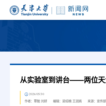
从实验室到讲台——两位天
2026/05/30
作者：覃勉 刘妍
编辑：梁绍楠 王润嫣
来源：宣传部