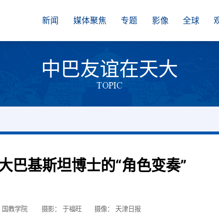
新闻
媒体聚焦
专题
影像
全球
中巴友谊在天大
TOPIC
大巴基斯坦博士的“角色变奏”
 国教学院
摄影： 于福旺
摄像： 天津日报