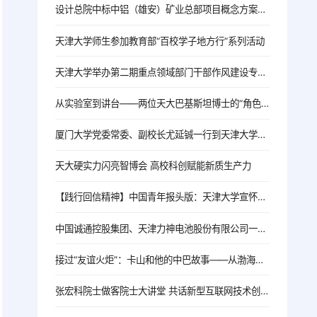
设计总院中标中铝（雄安）矿业总部项目概念方案设计 校企战略合作落地 服务雄安新区建设迈出新步伐
天津大学师生参加教育部“百校学子地方行”系列活动
天津大学举办第二期重点领域部门干部作风建设专题培训班
从实验室到讲台——两位天大巴基斯坦博士的“角色变奏”
厦门大学党委常委、副校长尤延铖一行到天津大学调研
天大硬实力闪亮智博会 高校科创赋能新质生产力
【践行回信精神】中国青年报头版：天津大学宣怀学院链接“知本”与资本 为年轻人打造创新创业“梦工厂”
中国诚通控股集团、天津力神电池股份有限公司一行来校交流
接过“友谊火炬”：卡山和他的中巴故事——从渤海之滨到东海之畔
张宏科院士做客院士大讲堂 共话新型互联网技术创新与人才培养