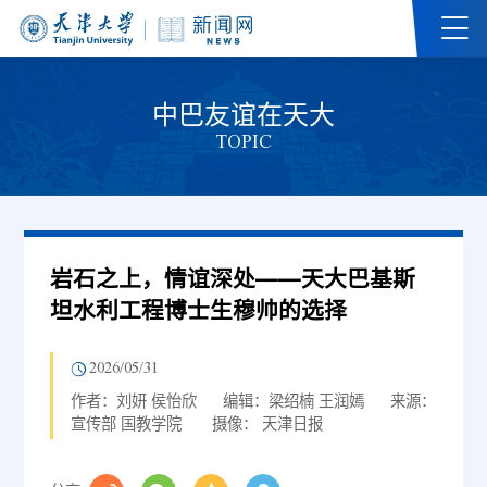
中巴友谊在天大
TOPIC
岩石之上，情谊深处——天大巴基斯
坦水利工程博士生穆帅的选择
2026/05/31
作者：刘妍 侯怡欣
编辑：梁绍楠 王润嫣
来源：
宣传部 国教学院
摄像： 天津日报