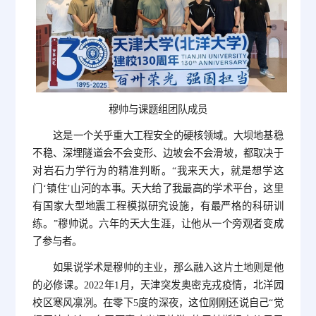
穆帅与课题组团队成员
这是一个关乎重大工程安全的硬核领域。大坝地基稳
不稳、深埋隧道会不会变形、边坡会不会滑坡，都取决于
对岩石力学行为的精准判断。“我来天大，就是想学这
门‘镇住’山河的本事。天大给了我最高的学术平台，这里
有国家大型地震工程模拟研究设施，有最严格的科研训
练。”穆帅说。六年的天大生涯，让他从一个旁观者变成
了参与者。
如果说学术是穆帅的主业，那么融入这片土地则是他
的必修课。2022年1月，天津突发奥密克戎疫情，北洋园
校区寒风凛冽。在零下5度的深夜，这位刚刚还说自己“觉