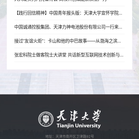
【践行回信精神】中国青年报头版：天津大学宣怀学院链接“知本”与资本 为年轻人打造创新创业“梦工厂”
中国诚通控股集团、天津力神电池股份有限公司一行来校交流
接过“友谊火炬”：卡山和他的中巴故事——从渤海之滨到东海之畔
张宏科院士做客院士大讲堂 共话新型互联网技术创新与人才培养
地址：天津市南开区卫津路92号