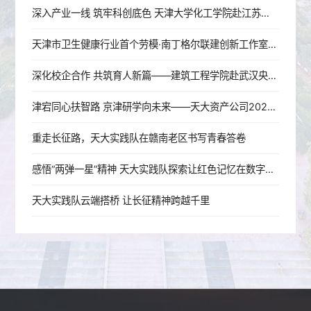
深入产业一线 筑牢科创底色 天津大学化工学院赴江苏开展暑期实践
天津市卫生健康行业首个劳模·南丁格尔联建创新工作室成立
深化校企合作 共筑育人新篇——建筑工程学院赴武汉央企走访调研
津宕同心扶智路 京津研学向未来——天大资产公司2026年宕昌师生研学活动圆满结束
重走长征路，天大实践队在赣南老区书写青春答卷
感悟“两弹一星”精神 天大实践队探索让红色记忆在数字时代“活”起来
天大实践队云端搭桥 让长征精神跨越千里