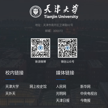
地址：天津市南开区卫津路92号
邮编：300072
新浪微博
微信公众号
校内链接
媒体链接
天津大学
网上校史馆
人民网
新华网
天外天
光明网
中央电视台
天津日报
今晚报