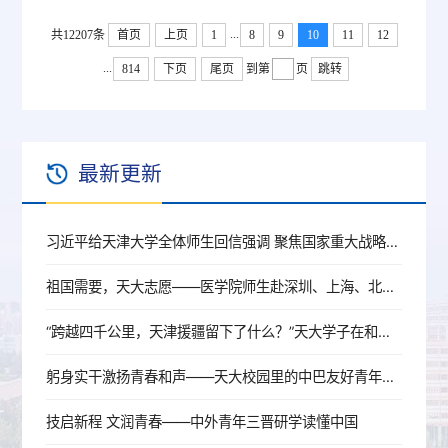
...
共12207条
首页
上页
1
8
9
10
11
12
...
814
下页
尾页
到第
页
跳转
最新更新
习近平给天津大学全体师生回信强调 聚焦国家重大战略需求提高人才培养质量 更好服务经济社会发展
祖国需要，天大志愿——医学院师生赴深圳、上海、北京开展就业行活动
“跨越四千公里，天津援疆留下了什么？”天大学子在和田地区找到了答案
躬身实干激扬青春和声——天大校园里的中巴友好青年使者
技启新程 文润青春——中外青年三晋研学读懂中国