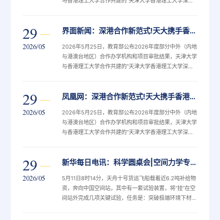
与香港理工大学合作共建的“天津大学香港理工大学深圳
未来技术学院”正式获批设立。
29
界面新闻：深港合作新范式!天大携手香港理工共建未来技术学院
2026/05
2026年5月25日，教育部公布2026年度部分中外（内地
与港澳台地区）合作办学机构和项目审批结果，天津大学
与香港理工大学合作共建的“天津大学香港理工大学深圳
未来技术学院”正式获批设立。
29
凤凰网：深港合作新范式!天大携手香港理工共建未来技术学院
2026/05
2026年5月25日，教育部公布2026年度部分中外（内地
与港澳台地区）合作办学机构和项目审批结果，天津大学
与香港理工大学合作共建的“天津大学香港理工大学深圳
未来技术学院”正式获批设立。
29
新华每日电讯：科学圆桌会|空间力学专家：天舟十号带上天的这组试验，将解决三大“太空烦恼”
2026/05
5月11日8时14分，天舟十号货运飞船载着近6.2吨补给物
资，奔向中国空间站，其中有一套试验装置，将“挂”在空
间站外完成几项关键试验，任务是：突破极端环境下材料
抗磨损、防护与自修复技术的瓶颈。