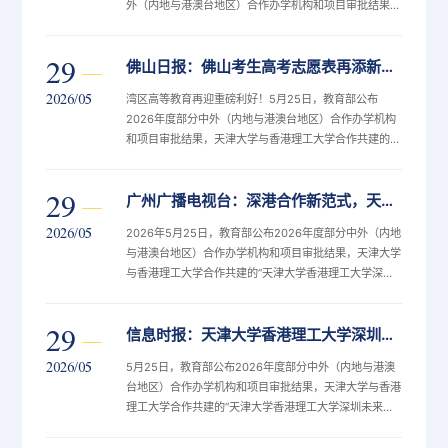
外（内地与港澳台地区）合作办学机构和项目审批结果，
天津大学与香港理工大学合作共建的“天津大学香港理工
大学深圳未来技术学院”（以下简称“学院”）正式获批设
29
佛山日报：佛山考生高考志愿表再添新选项！天大&香港理工，携手共建未来技术学院获批
立。
2026/05
湾区高等教育再迎重磅利好！5月25日，教育部公布
2026年度部分中外（内地与港澳台地区）合作办学机构
和项目审批结果，天津大学与香港理工大学合作共建的
“天津大学香港理工大学深圳未来技术学院”（以下简称
“学院”）正式获批设立。2026年即将启动首批本科部分
29
广州广播电视台：深港合作新范式，天津大学香港理工大学深圳未来技术学院，获批！
专业招生。聚焦前沿领域，学科建设布局未来产业赛道。
2026/05
2026年5月25日，教育部公布2026年度部分中外（内地
与港澳台地区）合作办学机构和项目审批结果，天津大学
与香港理工大学合作共建的“天津大学香港理工大学深圳
未来技术学院”正式获批设立。
29
信息时报：天津大学香港理工大学深圳未来技术学院正式获批设立，今年启动首批本科招生
2026/05
5月25日，教育部公布2026年度部分中外（内地与港澳
台地区）合作办学机构和项目审批结果，天津大学与香港
理工大学合作共建的“天津大学香港理工大学深圳未来技
术学院”正式获批设立。