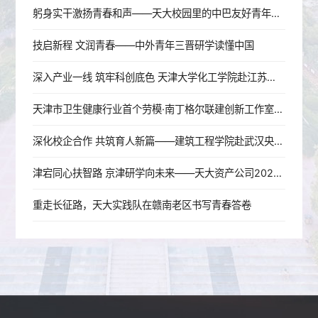
躬身实干激扬青春和声——天大校园里的中巴友好青年使者
技启新程 文润青春——中外青年三晋研学读懂中国
深入产业一线 筑牢科创底色 天津大学化工学院赴江苏开展暑期实践
天津市卫生健康行业首个劳模·南丁格尔联建创新工作室成立
深化校企合作 共筑育人新篇——建筑工程学院赴武汉央企走访调研
津宕同心扶智路 京津研学向未来——天大资产公司2026年宕昌师生研学活动圆满结束
重走长征路，天大实践队在赣南老区书写青春答卷