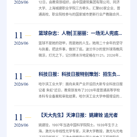
2026/06
12日，由教育部组织，由中国建筑集团有限公司、同济
十九 下到小朋友”“四世同堂”全家出动百年传承现场，国
大学、上海城建职业学院三方牵头，汇聚60家企业、普
家级非遗代表性传承人吴元新一家四代上台，让冯骥才深
通高校、职业院校参与的国家城市更新行业产教融合共同
受触动，他送上自...
体在上海成立。共同体聚焦国家战略和产业需求，一体推
进标准共建、技术共创、人才共育、业态共促，助力现代
11
篮球杂志：人物|王丽丽：一场无人兜底的漫长单打
服务业提质升级、服务业态创新拓展，推动产教融合从松
散合作走向深度生态共创
2026/06
篮球不是她的铠甲，而是她的人生。她用二十余年的坚守
与执着，把这件事，做到了底。波兰华沙的室外球场晚风
微凉，灯光之下，记分牌冰冷地定格在11:21。2026年6
月5日，三人篮球世界杯淘汰赛，中国三人女子篮球队对
阵澳大利亚的八强卡位战尘埃落定，最终中国队不敌对
11
科技日报：科技日报特别策划：招生负责人谈高招亮点①
手，无缘本届世界杯八强。这场遗憾落败的赛事，再次复
刻了王丽丽职业生涯最熟悉的模样——永远在逆境坚守，
2026/06
哈尔滨工业大学：面向未来产业开设四大新专业科技日报
在绝境独撑。她从来不是那种一出场就自带光环的球星，
记者 朱虹“近日，教育部发布了2026年度普通高等学校
身高不占优，天赋不算顶尖，没有显赫出身，没有一路绿
本科专业备案和审批结果，哈尔滨工业大学申报增设的具
灯，她的人生更像一场漫长而...
身智能、脑机科学与技术、城市更新、语言智能4个本科
专业全部通过教育部备案和审批。这些专业均为全国首批
11
【天大先生】天津日报：姚建铨 追光者
增设并批准列入目录的新专业。
2026/06
姚建铨，1997年当选中国科学院院士。1939年生于上
海，激光与非线性光学专家，天津大学教授，激光与光电