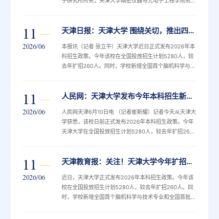
子研究所所长，天津大学精密仪器与光电子工程学院名誉
院长。按约定时间来到姚建铨院士家，按响门铃。屋内传
来洪亮的声音：“门没锁，进来吧！”尚未谋面，这敞着的
11
天津日报：天津大学 围绕关切，推出四条新政
房门与干脆的招呼声，已将主人的坦荡与热忱展露无遗。
推门而入，穿过玄关，姚建铨从会客厅快步迎出。他身着
2026/06
本报讯（记者 张立平）天津大学近日正式发布2026年本
挺括的西装，满头银发，眼神清亮，那股精气神胜过年轻
科招生政策。今年该校在全国投放招生计划5280人，较
人。招呼记者落座，他也在对面的椅子上坐定，腰板依旧
去年扩招260人。同时，学校新增全国首个脑机科学与技
挺得笔直，脸上带着亲切的笑...
术、生物制造专业，全新设置工科试验班（国家未来技术
学院）、工科试验班（全国新工科教育创新中心），新增
11
人民网：天津大学发布今年本科招生新政策：新增2个未来产业专业 扩招260人
12个天津市首批双学士学位复合型人才培养项目，推进
新工科、新医科、新文科交叉融合培养。围绕考生和家长
2026/06
人民网天津6月10日电 （记者崔新耀）记者今天从天津大
关切，天津大学推出四条新政。第一，全面重组招生大
学获悉，该校日前正式发布2026年本科招生政策。今年
类，100%不调剂；第二，大类分流专业任选，转专业无
天津大学在全国投放招生计划5280人，较去年扩招260
次数和名额统一上限；第三...
人。据了解，天津大学今年新增全国首个脑机科学与技
术、生物制造专业，均面向“十五五”规划国家未来产业方
11
天津教育报：关注！天津大学今年扩招260人！新增这些专业！
向。作为全国新工科建设工作组组长单位，该校全新设置
工科试验班（国家未来技术学院）、工科试验班（全国新
2026/06
近日，天津大学正式发布2026年本科招生政策。今年该
工科教育创新中心），新增12个天津市首批双学士学位
校在全国投放招生计划5280人，较去年扩招260人。同
复合型人才培养项目，推进新工科、新医科、新文科交叉
时，学校新增全国首个脑机科学与技术专业和全国首批生
融合培养。目前，围绕考...
物制造专业。作为全国新工科建设工作组组长单位，天津
大学全新设置工科试验班（国家未来技术学院）、工科试