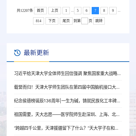
验班（全国新工科教育创新中心），新增12个天津市首
...
...
共12207条
首页
批双学士学位复合型人才培养项目，推进新工科、新医
上页
1
5
6
7
8
9
科、新文科交叉融合培养。
814
下页
尾页
到第
页
跳转
最新更新
习近平给天津大学全体师生回信强调 聚焦国家重大战略需求提高人才培养质量 更好服务经济社会发展
载誉而归！天津大学师生团队在第四届中国脑机接口大赛中斩获佳绩
纪念侯德榜诞辰136周年|一生为碱，铸就民族化工丰碑的北洋人
祖国需要，天大志愿——医学院师生赴深圳、上海、北京开展就业行活动
“跨越四千公里，天津援疆留下了什么？”天大学子在和田地区找到了答案