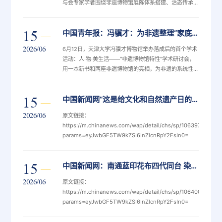
与会专家学者围绕非遗博物馆展陈体系搭建、活态传承实
践、跨界融合、人才队伍建设等维度，展开探讨和交流。
研讨会开幕式上，由天津大学冯骥才文化艺术研究院院长
15
中国青年报：冯骥才：为非遗整理“家底” 把文化根脉保护好
冯骥才担任总主编、文化艺术出版社出版的《瑞安木活字
印刷术文化档案》新书首发。全书近30万字、530余张
2026/06
6月12日，天津大学冯骥才博物馆举办落成后的首个学术
图片，分为田野档案、传承人口述档案两卷。其融合传统
活动：人·物·美生活——“非遗博物馆特性”学术研讨会，
志书、民族志与民俗志的体例与特点，开创性地构建出一
用一本新书和两座非遗博物馆的亮相，为非遗的系统性保
种以非遗保护工作为核心的...
护提供了新的典范。由冯骥才担任总主编的《瑞安木活字
印刷术文化档案》新书首发。全书近30万字、530余张
15
中国新闻网“这是给文化和自然遗产日的献礼” 冯骥才发布《瑞安木活字印刷术文化档案》
图片，分为田野档案、传承人口述档案两卷。冯骥才给吴
氏家族赠送题字。天津大学供图冯骥才说，本世纪初启动
2026/06
原文链接：
中国民间文化遗产抢救工程时，发现民间文化普遍没有档
https://m.chinanews.com/wap/detail/chs/sp/10639726.shtm
案。“‘没有档案’是民间文化的历史特征之一，但现在，非
params=eyJwbGF5TW9kZSI6InZlcnRpY2FsIn0=
遗必须有档案。档案是...
15
中国新闻网：南通蓝印花布四代同台 染出一抹“中国蓝”
2026/06
原文链接：
https://m.chinanews.com/wap/detail/chs/sp/10640019.shtm
params=eyJwbGF5TW9kZSI6InZlcnRpY2FsIn0=