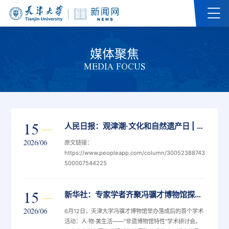
媒体聚焦
MEDIA FOCUS
15
人民日报：观津潮·文化和自然遗产日 | 在冯骥才博物馆感受非遗活态魅力
2026/06
原文链接：
https://www.peopleapp.com/column/30052388743-
500007544225
15
新华社：专家学者齐聚冯骥才博物馆探讨“非遗博物馆特性”
2026/06
6月12日，天津大学冯骥才博物馆举办落成后的首个学术
活动：人·物·美生活——“非遗博物馆特性”学术研讨会。