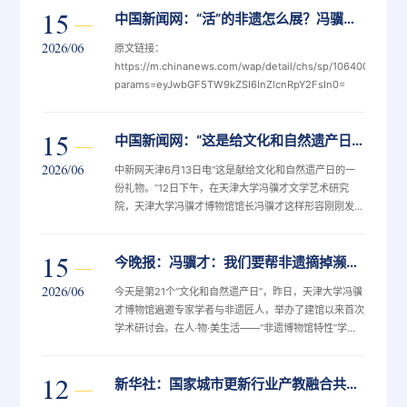
15
中国新闻网：“活”的非遗怎么展？冯骥才用一座博物馆打了个样
2026/06
原文链接：
https://m.chinanews.com/wap/detail/chs/sp/10640054.shtm
params=eyJwbGF5TW9kZSI6InZlcnRpY2FsIn0=
15
中国新闻网：“这是给文化和自然遗产日的献礼” 冯骥才发布《瑞安木活字印刷术文化档案》
2026/06
中新网天津6月13日电“这是献给文化和自然遗产日的一
份礼物。”12日下午，在天津大学冯骥才文学艺术研究
院，天津大学冯骥才博物馆馆长冯骥才这样形容刚刚发布
的《瑞安木活字印刷术文化档案》。12日，《瑞安木活
字印刷术文化档案》在天津大学冯骥才文学艺术研究院正
15
今晚报：冯骥才：我们要帮非遗摘掉濒危帽子
式发布。冯宏杰摄13日，这座于2025年底正式落成开放
的博物馆，迎来了自己的第一个文化和自然遗产日。冯骥
2026/06
今天是第21个“文化和自然遗产日”，昨日，天津大学冯骥
才表示，这份历经田野抢救得来的厚重档案，连同馆内蓝
才博物馆遍邀专家学者与非遗匠人，举办了建馆以来首次
印花布、木活字印刷等活态展陈，是献给这个特殊日子的
学术研讨会。在人·物·美生活——“非遗博物馆特性”学术
特别礼物。当日，人·物·美...
研讨会开幕式上，首发冯骥才主编新书《瑞安木活字印刷
术文化档案》，该项非遗代表性传承人王钏巧展现“刻反
12
新华社：国家城市更新行业产教融合共同体成立：破解人才供需难题 全面赋能城市更新
字”绝活儿；南通蓝印花布代表性传承人吴元新，偕同99
岁的母亲展示技艺，也有8岁的小孙女施展新艺。“上到九