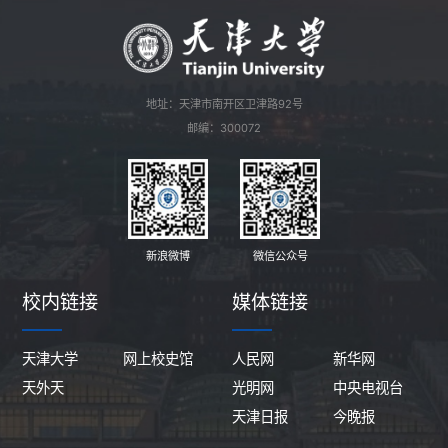
地址：天津市南开区卫津路92号
邮编：300072
新浪微博
微信公众号
校内链接
媒体链接
天津大学
网上校史馆
人民网
新华网
天外天
光明网
中央电视台
天津日报
今晚报