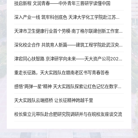
技启新程 文润青春——中外青年三晋研学读懂中国
深入产业一线 筑牢科创底色 天津大学化工学院赴江苏开展暑期实践
天津市卫生健康行业首个劳模·南丁格尔联建创新工作室成立
深化校企合作 共筑育人新篇——建筑工程学院赴武汉央企走访调研
津宕同心扶智路 京津研学向未来——天大资产公司2026年宕昌师生研学活动圆满结束
重走长征路，天大实践队在赣南老区书写青春答卷
感悟“两弹一星”精神 天大实践队探索让红色记忆在数字时代“活”起来
天大实践队云端搭桥 让长征精神跨越千里
校长柴立元带队赴合肥研究院调研并与在皖校友座谈交流