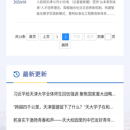
2026/01
人民网天津12月31日电 （记者崔新耀）坚持“从未来到未
即培养目标从“解决已知”到“开拓未知”，教学关系从“教师
来”人才培养理念、探索融合化交叉培养新机制、构建智
主导”到“师-生-AI共生”，教学范式从“传统课堂”到“智能
能化教学实践新模式、重构标准化工程教育新体系……今
融...
天，天津大学举办“深化教学改革现场推动会”，中国工程
院院士、天津大学校长柴立元发布《天津大学未来卓越人
才培养计划（新工科建设方案3.0）》（以下简称“方
共24条
首页
案”）。“天津大学积极探索创新发展新路径，服务教育强
上页
1
2
下页
尾页
到第
页
国建设，持续发挥数智时代工程教育改革引领作用，为服
跳转
务全球可持续发展提供系统性‘中国智慧’。”柴立元表示，
学校主动超前布局、...
最新更新
习近平给天津大学全体师生回信强调 聚焦国家重大战略需求提高人才培养质量 更好服务经济社会发展
“跨越四千公里，天津援疆留下了什么？”天大学子在和田地区找到了答案
躬身实干激扬青春和声——天大校园里的中巴友好青年使者