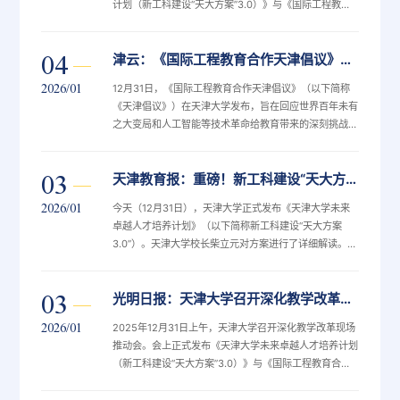
计划（新工科建设“天大方案”3.0）》与《国际工程教育
己的发展方向。” 倡议坚信，未...
合作天津倡议》。立足智能时代发展浪潮，推动新工科建
设向更深层次、更宽领域、更高水平迈进，以“天大实践”
04
津云：《国际工程教育合作天津倡议》发布
为世界工程教育改革贡献中国智慧与解决方案。天津市委
教育工委委员、市教育委员会副主任罗延安，天津大学校
2026/01
12月31日，《国际工程教育合作天津倡议》（以下简称
长、中国工程院院士、全国新工科建设工作组组长柴立
《天津倡议》）在天津大学发布，旨在回应世界百年未有
元，校领导、院士专家、市属高校代表、企业代表、学校
之大变局和人工智能等技术革命给教育带来的深刻挑战，
机关部门和各学院（部）...
共同规划面向未来的工程教育新体系。《天津倡议》提
出，工程教育是科技创新人才培养的强大引擎和战略要
03
天津教育报：重磅！新工科建设“天大方案3.0”发布，校长详解亮点！
素。面对时代变革，必须构建“教育培养人才—人才支撑
产业—产业反哺教育”的闭环协同演进体系。未来的工程
2026/01
今天（12月31日），天津大学正式发布《天津大学未来
教育必须以创新为引擎、以责任为基石、以协作为路径、
卓越人才培养计划》（以下简称新工科建设“天大方案
以人类可持续发展为目标，致力于培养具备全球胜任力的
3.0”）。天津大学校长柴立元对方案进行了详细解读。未
卓越工程人才。为实现这一共同愿景，...
来的大学课堂，不仅可以实现三维实景增强控制实时交
互，还可以实现宽视角巨幅画面多人同时上课以及学生同
03
光明日报：天津大学召开深化教学改革现场推动会
步课堂跨校互动……解读中，柴立元为大家呈现出一幅幅
生动的未来学习模式图景，这也是天津大学“未来学习中
2026/01
2025年12月31日上午，天津大学召开深化教学改革现场
心”的建设蓝图。据介绍，“天大方案3.0”践行“从未来到未
推动会。会上正式发布《天津大学未来卓越人才培养计划
来”的人才培养理念，实施“新工科战略领军工程”，打造
（新工科建设“天大方案”3.0）》与《国际工程教育合作
新工科未来学习中心及...
天津倡议》，推动新工科建设向更深层次、更宽领域、更
高水平迈进。天津市教委、天津大学院士专家、市属高校