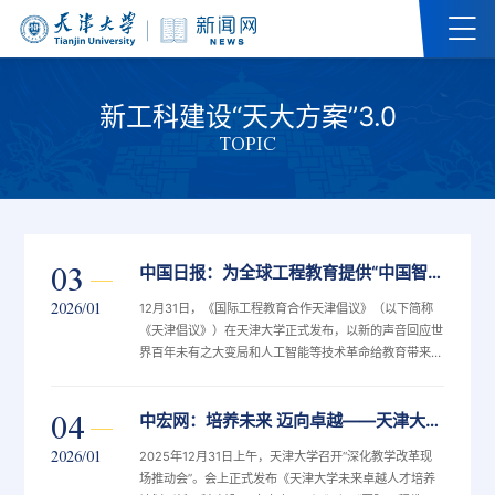
新工科建设“天大方案”3.0
TOPIC
03
中国日报：为全球工程教育提供“中国智慧” 《国际工程教育合作天津倡议》发布
2026/01
12月31日，《国际工程教育合作天津倡议》（以下简称
《天津倡议》）在天津大学正式发布，以新的声音回应世
界百年未有之大变局和人工智能等技术革命给教育带来的
深刻挑战，共同规划面向未来的工程教育新体系。 《天
津倡议》指出，工程教育是科技创新人才培养的强大引擎
04
中宏网：培养未来 迈向卓越——天津大学召开深化教学改革现场推动会
和战略要素。面对时代变革，必须构建“教育培养人才—
人才支撑产业—产业反哺教育”的闭环协同演进体系。加
2026/01
2025年12月31日上午，天津大学召开“深化教学改革现
拿大工程院院士、天津大学新工科教育中心主任顾佩华院
场推动会”。会上正式发布《天津大学未来卓越人才培养
士强调，“我们要让学生既有专业又有专长，可以找到自