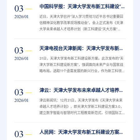
03
中国科学报：天津大学发布新工科建设“天大方案”3.0
代表、企业代表及学校师生代表近150人参加会议。会
上，《天津大学未来卓越人才培养计划（新工科建设“天
2026/01
近日，天津大学召开“深入学习贯彻习近平总书记重要回
大方案”3.0）》发布。“由‘点题破局’到‘由点及面’，再
信精神深化教学改革现场推动会”，会上正式发布《天津
到‘由面及体’，新工科建设‘天大方案’1.0—3.0的迭代跃升
大学未来卓越人才培养计划（新工科建设“天大方案”
是...
3.0）》。天津大学校长柴立元在会上表示，由“点题破
局”到“由点及面”，再到“由面及体”，新工科建设“天大方
03
天津电视台天津新闻：天津大学发布新工科建设新方案
案？”1.0~3.0的迭代跃升是学校面向国家战略与时代变
革，系统性推进教育教学深层次改革、培养未来卓越人才
2026/01
31日，天津大学发布新工科建设新方案。此次发布的“天
的战略抉择。”柴立元介绍，该方案坚持“从未来到未来”
津大学新工科建设新方案”，强调面向未来产业与国家战
的人才培养理念，围绕融合化交叉培养新机制、智能化教
略布局。选取11个亟需发展的新兴行业，作为新工科领军
学实践新模式、标准...
工程计划的核心方向，包括地球系统工程、合成生物学、
脑机接口等。与之前新工科教育改革相比，此次新方案，
03
津云：天津大学发布未来卓越人才培养计划，新工科建设升级3.0
将更强调本硕博一体的贯通培养。以脑机接口方向为例，
本科生入校后参与二次选拔，采用3年本科，1年硕士，2
2026/01
津云新闻讯：12月31日，天津大学发布《天津大学未来
到4年博士的贯通培养模式，最短6年拿到博士学位。学
卓越人才培养计划》，即天津大学新工科建设方案3.0，
校已经与中国电子、航天科工集团等企业遴选了无创脑电
建立数字智能与智慧时代工程教育新范式，引领国际工程
采集等工程实践项目共100...
教育转型与发展。“天大方案3.0”践行“从未来到未来”的人
才培养理念，实施“新工科战略领军工程”，打造新工科未
03
人民网：天津大学发布新工科建设方案3.0 系统规划十项举措培养未来卓越人才
来学习中心及未来人才培养创新工场，建设具有全球影响
力的国际化工程教育中心。方案的实施将实现四个转变，