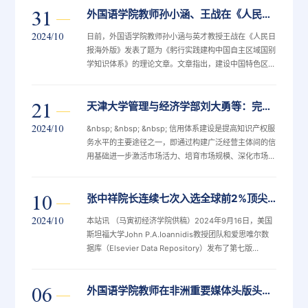
31
外国语学院教师孙小涵、王战在《人民日报海外版》就区域国别学科建设发表理论文章
抽样公司比亚迪、吉利和上汽分别加征17%、18.8%和
35.3%的反补贴税，合作企业平均税率为20.7%，未合作
2024/10
日前，外国语学院教师孙小涵与英才教授王战在《人民日
公司则面临35.3%的税率，特
报海外版》发表了题为《躬行实践建构中国自主区域国别
学知识体系》的理论文章。文章指出，建设中国特色区域
国别学、建构中国自主知识体系，是繁荣中国特色哲学社
会科学的重要任务，更是时代赋予区域国别研究人员的崇
21
天津大学管理与经济学部刘大勇等：完善信用机制，提升服务水平
高使命和责任担当。要挑起这份重担，就必须回答何以必
要、何以可为、如何推进这三个基本问题，方能实现以中
2024/10
&nbsp; &nbsp; &nbsp; 信用体系建设是提高知识产权服
国自主的知识体系为基础推动中国特色区域国别学学科体
务水平的主要途径之一，即通过构建广泛经营主体间的信
用基础进一步激活市场活力、培育市场规模、深化市场分
工，这对于打破市场界限并为各创新主体提供有效的知识
产权服务具有重要意义。笔者认为，通过加强制度建设、
10
张中祥院长连续七次入选全球前2%顶尖科学家榜单 在经济学和能源两个领域位居“终身影响力”全球榜单前1000位
营造诚信文化，使创新主体间形成良好的信任基础与合作
共识，可以推动技术市场良性运转，促进知识产权服务更
2024/10
本站讯 （马寅初经济学院供稿）2024年9月16日，美国
好地发挥作用。 响应市场新需
斯坦福大学John P.A.Ioannidis教授团队和爱思唯尔数
据库（Elsevier Data Repository）发布了第七版
《2023年全球前2％顶尖科学家榜单》（World’s Top
2% Scientists）。榜单以Scopus数据库为依据，基于
06
外国语学院教师在非洲重要媒体头版头条就中非合作论坛峰会及深化中非友谊发表评论文章
引用次数、H因子、HM因子等6种指标，根据其“终身影
响力”（1960-2023）