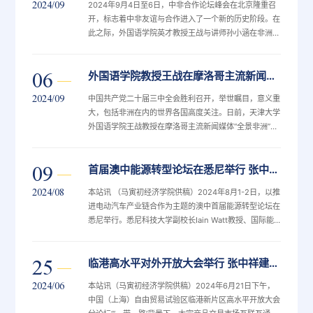
2024/09
2024年9月4日至6日，中非合作论坛峰会在北京隆重召
开，标志着中非友谊与合作进入了一个新的历史阶段。在
此之际，外国语学院英才教授王战与讲师孙小涵在非洲重
要新闻媒体《非洲金融时报》（Financial Afrik）上发表
了题为《在不断变化的世界中加强中非友谊》的评论文
06
外国语学院教授王战在摩洛哥主流新闻媒体发表评论文章
章，就中非合作论坛峰会以及深化中非友谊发表评论。文
章指出，中非合作论坛推动中非建立全面战略合作伙伴关
2024/09
中国共产党二十届三中全会胜利召开，举世瞩目，意义重
系，已成为中非合作的重要平台，受
大，包括非洲在内的世界各国高度关注。日前，天津大学
外国语学院王战教授在摩洛哥主流新闻媒体“全景非洲”
（Le 360 Afrique）就党的二十届三中全会以及中非文
明交流互鉴发表了评论文章。此次全会坚持构建更加有效
09
首届澳中能源转型论坛在悉尼举行 张中祥院长纵论中国电动汽车产能过剩之争
的国际交流体系，王战教授认为这种立场使得中非人文交
流更加有效。同时，要做好中非文明互鉴，特别要注重加
2024/08
本站讯 （马寅初经济学院供稿）2024年8月1-2日，以推
强中非主流媒体交流，双方应加强交流、增
进电动汽车产业链合作为主题的澳中首届能源转型论坛在
悉尼举行。悉尼科技大学副校长Iain Watt教授、国际能
源转型学会会长孙贤胜博士、中国建设银行悉尼分行行长
金扬统分别代表主办方致辞，来自澳大利亚新南威尔士州
25
临港高水平对外开放大会举行 张中祥建议在上海建东亚天然气交易中心
投资局，澳大利亚新南威尔士州气候变化、能源、环境与
水务局，澳大利亚联邦汽车工业商会，悉尼大学，悉尼科
2024/06
本站讯（马寅初经济学院供稿）2024年6月21日下午，
技大学，澳大利亚国立大学，墨尔本皇
中国（上海）自由贸易试验区临港新片区高水平开放大会