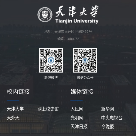
地址：天津市南开区卫津路92号
邮编：300072
新浪微博
微信公众号
校内链接
媒体链接
天津大学
网上校史馆
人民网
新华网
天外天
光明网
中央电视台
天津日报
今晚报