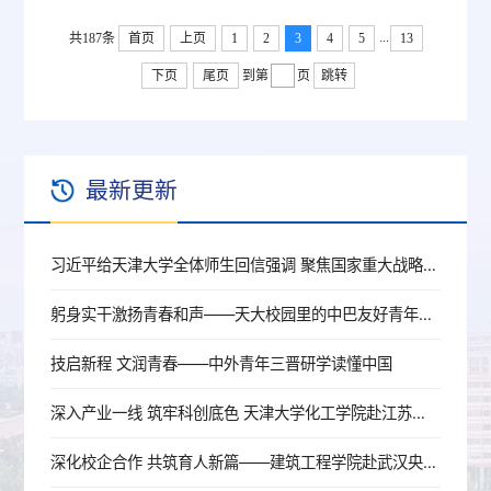
作，上海校友会会长郑柏存汇报了2023年上海校友会开
...
共187条
首页
展的工作，清华大学等兄弟院校校友会到会祝贺。在沪
上页
1
2
3
4
5
13
300多位北洋大学-天津大学校友参加了庆祝活动
下页
尾页
到第
页
跳转
最新更新
习近平给天津大学全体师生回信强调 聚焦国家重大战略需求提高人才培养质量 更好服务经济社会发展
躬身实干激扬青春和声——天大校园里的中巴友好青年使者
技启新程 文润青春——中外青年三晋研学读懂中国
深入产业一线 筑牢科创底色 天津大学化工学院赴江苏开展暑期实践
深化校企合作 共筑育人新篇——建筑工程学院赴武汉央企走访调研