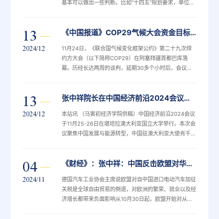
基本可以做出一些判断。比如“十四五”规划要求，单位国
内生产总值能耗和二氧化碳排放分别降低13.5%和18%。
这两个虽然是约束性指标，但从目前官方公布的数据看，
13
《中国报道》COP29气候大会资金目标僵持 全球气候融资困境何解？
大概率是完不成了。去年年中，天津大学教授、国家能
源、环境和产业经济研究院院长张中祥就预判，中国“十
2024/12
11月24日，《联合国气候变化框架公约》第二十九次缔
四五”将首次不能同时完成五年规划的
约方大会（以下简称COP29）在阿塞拜疆首都巴库落
幕。历经长达两周的谈判，延期30多个小时后，会议最
终设立到2035年，发达国家每年至少筹集3000亿美元
的资金目标，帮助发展中国家适应气候变化。11月15日，
13
张中祥院长在中国经济前沿2024会议作主旨报告 解析中欧电动汽车关税之争和未来之路
在阿塞拜疆首都巴库，人们与联合国气候变化巴库大会的
标识合影。引导 200 个国家达成一项复杂的气候融资协
2024/12
本站讯 （马寅初经济学院供稿）中国经济前沿2024会议
议并非易事。在COP29闭幕前两天，
于11月25-26日在堪培拉澳大利亚国立大学举行。本次会
议聚焦中国发展与能源转型，中国驻澳大利亚大使肖千致
辞，来自澳大利亚、中国、美国、新加坡等国家与地区的
200多位专家学者和政府官员参加了会议。北京大学国家
04
《财经》：张中祥：中国反击欧盟对华电动汽车关税案
发展研究院前院长姚洋教授、天津大学马寅初经济学院创
院院长张中祥教授、北京大学国家发展研究院院长黄益平
2024/11
德国汽车工业协会主席说欧盟对自中国进口电动汽车加征
教授应邀作了主旨报告。澳大利亚国立大学
关税是全球自由贸易的倒退，对欧洲的繁荣、就业以及经
济增长都带来负面影响从10月30日起，欧盟开始对从中
国进口的电动汽车征收最高45.3%的关税，为期五年。根
据欧盟委员会10月29日公布的终裁结果，欧盟将对三家