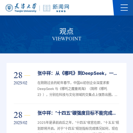
观点
VIEWPOINT
28
张中祥：从《哪吒》到DeepSeek，一次特效困局与算力围城中的突围
2025/02
在刚刚过去的蛇年春节，中国AI初创企业深度求索
DeepSeek 与《哪吒之魔童闹海》（简称《哪吒
2》），分别在科技与文化领域的交集点上强势出圈。
《哪吒2》突破100亿元票房成为现象级作品。与此同
时，DeepSeek R1大模型凭借性能优势和开源策略，成
28
张中祥：“十四五”碳强度目标不能完成，“十五五”怎么办
为最快突破3000万日活用户的AI应用，让全民对科技创
新的关注达到了前所未有的高度。2 月 12 日，盘古智库
2025/02
2025年是承前启后之年，“十四五”收官在即，“十五五”规
举办 “DeepSeek 之爆对中国
划即将开启。对于“十四五”规划指标完成情况如何，现在