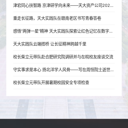
津宕同心扶智路 京津研学向未来——天大资产公司2026年宕昌师生研学活动圆满结束
重走长征路，天大实践队在赣南老区书写青春答卷
感悟“两弹一星”精神 天大实践队探索让红色记忆在数字时代“活”起来
天大实践队云端搭桥 让长征精神跨越千里
校长柴立元带队赴合肥研究院调研并与在皖校友座谈交流
守实事求是本心 扬北洋学人风骨——写在周恒院士逝世一周年
校长柴立元带队开展暑期校园安全专项检查