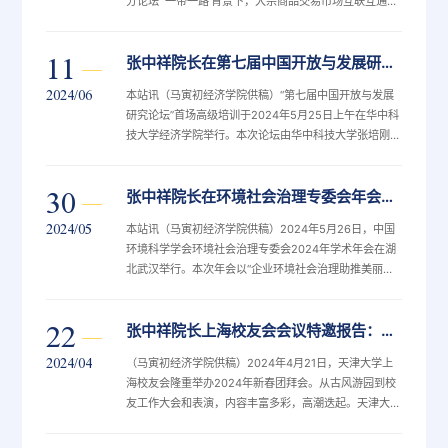
分论坛“‘一带一路’背景下，大宗商品交易市场互联互通与
合作对话”在临港中心举行。主题活动由上海石油天然气
交易中心主办，临港新片区党工委委员、管委会专职副主
11
张中祥院长在第七届中国开放与发展研究论坛主旨演讲，纵论国际贸易与气候变化
任赵义怀和上海石油天然气交易中心董事长郭旭作开幕致
辞，伊斯坦布尔能源交易所、新加坡交易所、巴西证券期
2024/06
本站讯（马寅初经济学院供稿）“第七届中国开放与发展
货交易所、上海期货交易所、上海清算所、上海
研究论坛”首场高级培训于2024年5月25日上午在华中科
技大学经济学院举行。本次论坛由华中科技大学张培刚发
展研究院开放与发展研究中心和华中科技大学自贸区研究
中心承办，天津大学卓越教授、马寅初经济学院创院院
30
张中祥院长在环境社会治理专委会年会主旨发言，建议全国碳市场包含3-4个行业后引入机构和个人投资者
长、国家能源、环境和产业经济研究院院长张中祥应邀以
《国际贸易与气候变化》为题做了3小时的主旨演讲。华
2024/05
本站讯（马寅初经济学院供稿）2024年5月26日，中国
中科技大学经济学院院长张建华教授作开幕致辞，陈
环境科学学会环境社会治理专委会2024年学术年会在湖
北武汉举行。本次年会以“企业环境社会治理助推美丽中
国建设”为主题，来自国家气候战略中心、生态环境部环
境发展中心、天津大学、武汉大学、首都师范大学，以及
22
张中祥院长上海校友会会议特邀报告：与资源类企业出海不同，中国车企要理性选择出海模式
毕马威、睿格钛氪、现代牧业等相关机构和企业的9位特
邀专家进行了主旨演讲。国内相关高校、科研院所、企业
2024/04
（马寅初经济学院供稿）2024年4月21日，天津大学上
代表等100余人参加了会议。专委会主任委员、
海校友会隆重举办2024年新春团拜会。从古风游园到校
友工作大会和表演，内容丰富多彩，高潮迭起。天津大学
党委书记杨贤金和党委副书记雷鸣莅临大会并向在沪校友
介绍了学校近年来的发展情况和近期学校推动的主要工