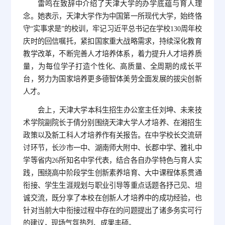
雷鸣在致辞中介绍了天津大学的办学底蕴与育人理
念。她表示，天津大学作为中国第一所现代大学，始终恪
守“实事求是”的校训，牢记习近平总书记在学校130周年校
庆时的回信嘱托，紧扣国家重大战略需求，持续深化教育
教学改革，不断完善人才培养体系，着力提升人才培养质
量，为每位学子打造个性化、高质量、全周期的成长平
台，努力为国家培养更多德智体美劳全面发展的拔尖创新
人才。
会上，天津大学本科生招生办公室主任刘坤、未来技
术学院副院长于倩分别围绕天津大学人才培养、在湘招生
政策以及新工科人才培养作有关报告。在中学校长交流研
讨环节，长沙市一中、湖南师大附中、长郡中学、雅礼中
学等省内26所知名中学代表，结合各自办学特色与育人实
践，围绕高中阶段学生创新素养培育、大中课程体系贯通
衔接、学生生涯规划与职业引导等重点话题各抒己见、坦
诚交流，既分享了本校在创新人才培养中的成功经验，也
针对当前大中衔接过程中存在的问题提出了诸多务实可行
的建议，现场气氛热烈、成果丰硕。