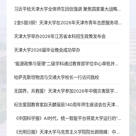
习近平给天津大学全体师生回信强调 聚焦国家重大战略需求提高人才培养质量 更好服务经济社会发展
2金5银3铜！天津大学在2026年天津市青年志愿服务项目大赛、公益创业赛中获佳绩！
天津大学举办2026年江苏省本科招生政策发布会
天津大学2026届毕业晚会成功举办
“能源政策与管理”二级学科通过教育部学位中心审批并完成备案
哈萨克斯坦物流与交通大学校长一行访问我校
无国界，共救援！天津大学参加2026年中俄灾害医学战术专项演练及灾难医学国际研讨会
纪念爱国教育家赵天麟诞辰140周年师生座谈会在天津大学举行
《中国科学报》AI时代，统一智能平台将是大学运行的“基座”——专访天津大学研究生院副院长、人工智能学院院长胡清华
《光明日报》天津大学马克思主义学院院长颜晓峰：中国共产党永葆青春活力之源