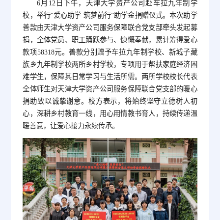
6月12日下午，天津大学资产公司赴车拉九年制学
校，举行“爱心助学 筑梦前行”助学金捐赠仪式。本次助学
善款由天津大学资产公司服务保障联合党支部牵头发起募
捐，全体党员、职工踊跃参与、慷慨奉献，累计筹得爱心
款项58318元。善款分别赠予车拉九年制学校、新城子藏
族乡九年制学校两所乡村学校，专项用于帮扶家庭经济困
难学生，保障其日常学习与生活所需。两所学校校长代表
全体师生对天津大学资产公司服务保障联合党支部的暖心
捐助致以诚挚谢意。校方表示，将始终坚守立德树人初
心，深耕乡村教育一线，用心用情教书育人，持续传递温
暖善意，让爱心接力永续传承。