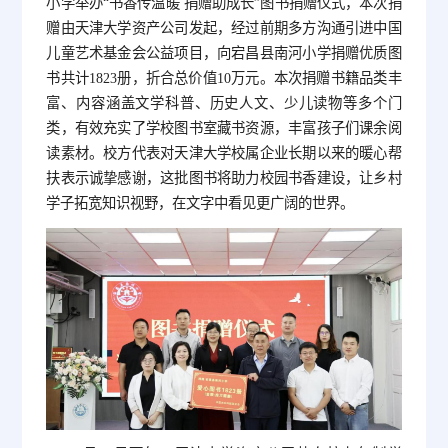
小学举办“书香传温暖 捐赠助成长”图书捐赠仪式，本次捐
赠由天津大学资产公司发起，经过前期多方沟通引进中国
儿童艺术基金会公益项目，向宕昌县南河小学捐赠优质图
书共计1823册，折合总价值10万元。本次捐赠书籍品类丰
富、内容涵盖文学科普、历史人文、少儿读物等多个门
类，有效充实了学校图书室藏书资源，丰富孩子们课余阅
读素材。校方代表对天津大学校属企业长期以来的暖心帮
扶表示诚挚感谢，这批图书将助力校园书香建设，让乡村
学子拓宽知识视野，在文字中看见更广阔的世界。