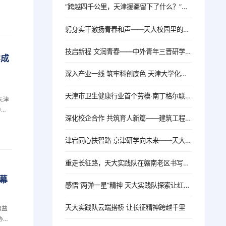
“跨越四千公里，天津援疆留下了什么？”天大学子在和田地区找到了答案
躬身实干激扬青春和声——天大校园里的中巴友好青年使者
技启新程 文润青春——中外青年三晋研学读懂中国
学成
深入产业一线 筑牢科创底色 天津大学化工学院赴江苏开展暑期实践
天津市卫生健康行业首个劳模·南丁格尔联建创新工作室成立
天津
中心
深化校企合作 共筑育人新篇——建筑工程学院赴武汉央企走访调研
津大
化研
津宕同心扶智路 京津研学向未来——天大资产公司2026年宕昌师生研学活动圆满结束
0余
重走长征路，天大实践队在赣南老区书写青春答卷
幕
感悟“两弹一星”精神 天大实践队探索让红色记忆在数字时代“活”起来
天大实践队云端搭桥 让长征精神跨越千里
精益
协同