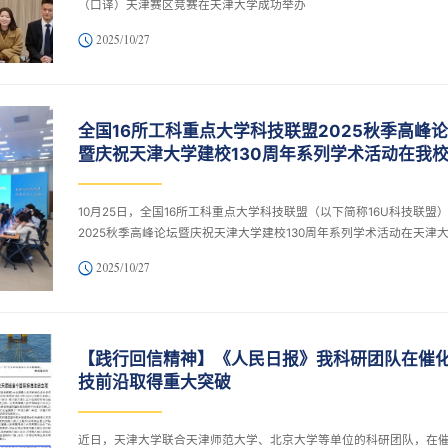
（口译）天津赛区竞赛在天津大学成功举办
2025/10/27
全国16所工科重点大学科技联盟2025秋季高峰
暨庆祝天津大学建校130周年系列学术活动在我
行
10月25日，全国16所工科重点大学科技联盟（以下简称16U科技联盟
2025秋季高峰论坛暨庆祝天津大学建校130周年系列学术活动在天津
北洋园校区举行。中国产学研合作促进会常务副会长、中国高等教育
2025/10/27
科技服务专家指导委员会执行副主任委员、教育部科学技术与信息化
司长雷朝滋，深圳大学党委常委、副校长周辉，天津大学党委常委、
长王天友，西安交通大学校长助理、16U科技联盟副会长黄忠德，山东
校长助理、科学技术研究院院长、科技创新军民融合研究院院长刘兆
【践行回信精神】《人民日报》我科研团队在催
清华大学科研院院长...
技前沿取得重大突破
近日，天津大学联合天津师范大学、北京大学等单位的科研团队，在