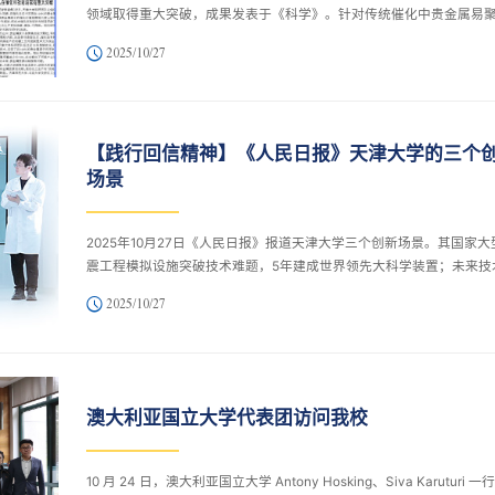
领域取得重大突破，成果发表于《科学》。针对传统催化中贵金属易
成颗粒、利用率低的问题，团队经近10年攻关研发“原子抽提”技术，实
2025/10/27
100%贵金属原子利用率。该技术在丙烷脱氢制丙烯中使贵金属用量减
90%，解决产业成本高、资源依赖难题，通讯作者巩金龙表示其将推
工向绿色转型。
【践行回信精神】《人民日报》天津大学的三个
场景
2025年10月27日《人民日报》报道天津大学三个创新场景。其国家大
震工程模拟设施突破技术难题，5年建成世界领先大科学装置；未来技
院脑机接口专业方向开设项目式课程，培养学生解决问题能力；合成
2025/10/27
技术全国重点实验室在基因组合成等领域屡获突破，元英进团队实现M
度人类基因组精准合成。天大聚焦国家战略，深化教科研改革，助力
科技强国建设。
澳大利亚国立大学代表团访问我校
10 月 24 日，澳大利亚国立大学 Antony Hosking、Siva Karuturi 一