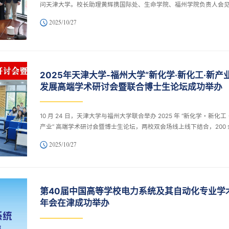
问天津大学。校长助理黄辉携国际处、生命学院、福州学院负责人会
介绍天大及福州学院办学进展，希望以此访推动双方在福州的人才培
2025/10/27
科研创新合作。Antony Hosking 感谢接待并介绍澳国立情况，双方
讨合作领域与模式。代表团还参观了生命学院相关实验室。
2025年天津大学-福州大学“新化学·新化工·新产业
发展高端学术研讨会暨联合博士生论坛成功举办
10 月 24 日，天津大学与福州大学联合举办 2025 年 “新化学・新化
产业” 高端学术研讨会暨博士生论坛，两校双会场线上线下结合，200 
生参会。姚建年、王天友等致辞，强调贯彻习近平总书记回信精神。
2025/10/27
设产学研、国际学术交流及博士生报告环节，50 余名博士生汇报成果
为优秀报告者颁奖。此次论坛深化两校合作，助力化工学科发展与新
产力培育。
第40届中国高等学校电力系统及其自动化专业学
年会在津成功举办