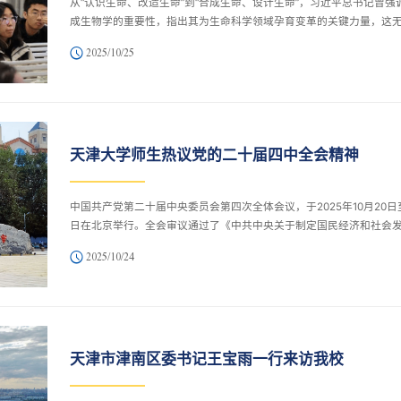
从“认识生命、改造生命”到“合成生命、设计生命”，习近平总书记曾强
成生物学的重要性，指出其为生命科学领域孕育变革的关键力量，这
为合成生物学科的发展注入了强劲动力，也提出了更高要求。作为国
2025/10/25
成生物学研究的前沿阵地，天津大学合成生物与生物制造学院邀请全
名学者授课，打造合成生物学的学术高地。通过汇聚全球顶尖学者、
国际化教学体系、推动高水平科研与创新，学院正为合成生物学领域
具有全球竞争力的高水平人才。
天津大学师生热议党的二十届四中全会精神
中国共产党第二十届中央委员会第四次全体会议，于2025年10月20日
日在北京举行。全会审议通过了《中共中央关于制定国民经济和社会
第十五个五年规划的建议》。天津大学师生热切关注全会盛况，认真
2025/10/24
全会精神。大家纷纷表示，要更加紧密地团结在以习近平同志为核心
中央周围，把深入学习贯彻习近平总书记给天津大学全体师生的重要
精神，与深化落实党的二十届四中全会精神相结合，锚定目标、砥砺
行，为奋力谱写中国式现代化新篇章贡献天大的智慧与力量。学校党
记杨贤金表示，党的二十届四...
天津市津南区委书记王宝雨一行来访我校