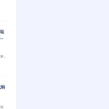
论坛
校举
）
大学
学会
司原
副校
大学
军，
化科
催化