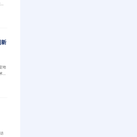
聚集
现近
少
动化
创新
型地
术学
生物
b尺
教育
行访