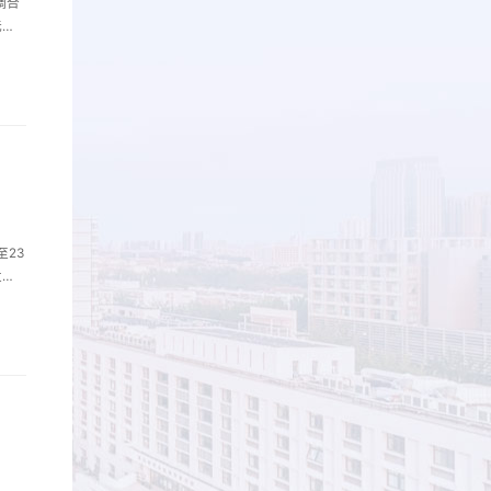
调合
无疑
内合
球知
建立
培养
至23
发展
学习
的党
回信
前
委书