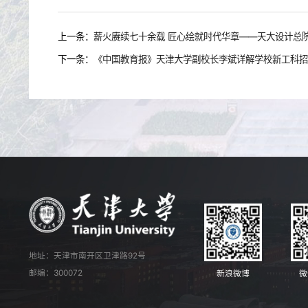
上一条：
薪火赓续七十余载 匠心绘就时代华章——天大设计总
下一条：
《中国教育报》天津大学副校长李斌详解学校新工科招
地址：天津市南开区卫津路92号
邮编：300072
新浪微博
微