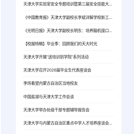
天津大学实验室安全专题培训暨第三届安全技能大赛颁奖仪式成功举办
《中国教育报》天津大学副校长李斌详解学校新工科招生培养特点：新工科持续升级 专业设置超前布局
《光明日报》天津大学副校长明东：培养脑机接口未来产业领军人才
【校报特稿】毕业季：回顾我们的天大时光
天津大学开展“送培训到学院”系列活动
天津大学召开2026届毕业生代表座谈会
李炜看望内蒙古自治区当地校友
中国盐湖与天津大学工作会谈
天津大学举办处级干部专题辅导报告会
天津大学与内蒙古自治区重点中学人才培养座谈会顺利召开