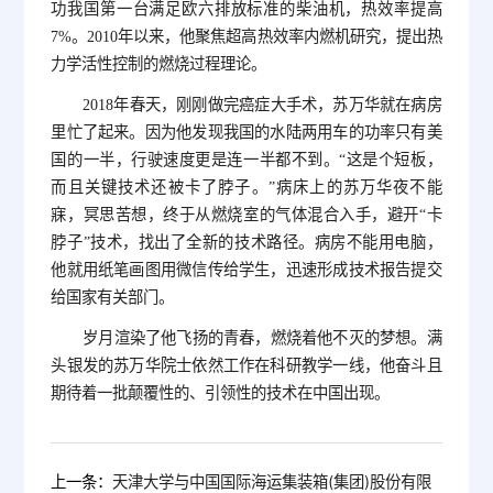
功我国第一台满足欧六排放标准的柴油机，热效率提高
7%。2010年以来，他聚焦超高热效率内燃机研究，提出热
力学活性控制的燃烧过程理论。
2018年春天，刚刚做完癌症大手术，苏万华就在病房
里忙了起来。因为他发现我国的水陆两用车的功率只有美
国的一半，行驶速度更是连一半都不到。“这是个短板，
而且关键技术还被卡了脖子。”病床上的苏万华夜不能
寐，冥思苦想，终于从燃烧室的气体混合入手，避开“卡
脖子”技术，找出了全新的技术路径。病房不能用电脑，
他就用纸笔画图用微信传给学生，迅速形成技术报告提交
给国家有关部门。
岁月渲染了他飞扬的青春，燃烧着他不灭的梦想。满
头银发的苏万华院士依然工作在科研教学一线，他奋斗且
期待着一批颠覆性的、引领性的技术在中国出现。
上一条：
天津大学与中国国际海运集装箱(集团)股份有限