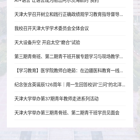
AI+语言 让语言成为阻击阿尔茨海默的“良药”
天津大学召开树立和践行正确政绩观学习教育指导督导工作推进会
我校召开天津大学学术委员会全体会议
天大设备升空 开启太空“磨合”试验
第三期青骨班、第二期青干班开展专题学习与现场教学活动
【学习教育】医学院教师白艳茹：在边疆医科教育一线践行育人初心
纪念张含英诞辰126周年｜用一生回答校训“三问”的北洋老校长
天津大学举办第37期青年教师走进系列活动
天津大学举办第三期青骨班、第二期青干班学员见面会