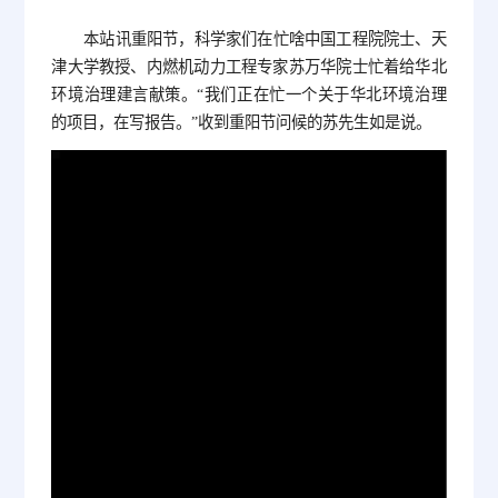
本站讯重阳节，科学家们在忙啥中国工程院院士、天
津大学教授、内燃机动力工程专家苏万华院士忙着给华北
环境治理建言献策。“我们正在忙一个关于华北环境治理
的项目，在写报告。”收到重阳节问候的苏先生如是说。