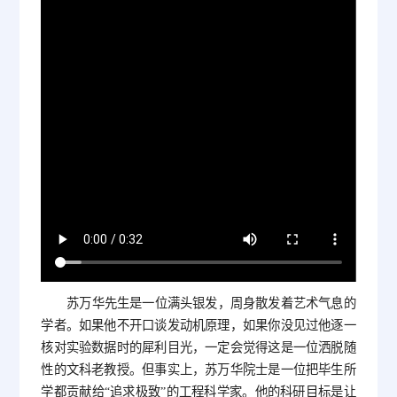
苏万华先生是一位满头银发，周身散发着艺术气息的
学者。如果他不开口谈发动机原理，如果你没见过他逐一
核对实验数据时的犀利目光，一定会觉得这是一位洒脱随
性的文科老教授。但事实上，苏万华院士是一位把毕生所
学都贡献给“追求极致”的工程科学家。他的科研目标是让