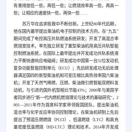
有害排放低一些，再低一些；让燃烧效率高一些，再高一
些；让相应的速度快一些，再快一些……
苏万华在追求极致中不断创新。上世纪80年代后期，
他在国内最早提出柴油机电子控制的技术方向，在“九五”
期间完成了电控高压共轨燃油系统研发；开发了高混合率
燃烧室技术，率先独立研发了重型柴油机用高压共轨智能
控制燃油系统，在国际上最早提出并开发成功共轨系统液
力平衡快速响应电磁阀；研发成功中国第一台32位发动机
复杂功能智能控制单元（ECU）；先后研发成功无后处理
器满足国四的新型柴油机和可变压缩比高热效率国六柴油
机；开发了天然气稀燃、压燃、柴油微引燃智能双燃料发
动机，与引进的国外机型相比节能43%；2000年与美国学
者同步进行“新一代内燃机燃烧理论与技术的基础研究”，2
001—2011年作为首席科学家带领我国团队，提出柴油机
混合率与化学反应率协同控制理论，在柴油机研制上先后
提出了预混压燃燃烧（PCCI）、低温燃烧（LTC）和高充
量密度低温燃烧（HD-LTC）理论和技术，2014年开发成