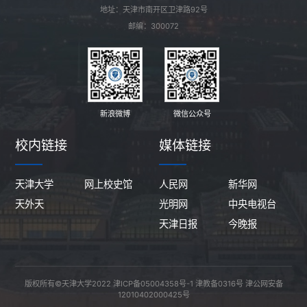
地址：天津市南开区卫津路92号
邮编：300072
新浪微博
微信公众号
校内链接
媒体链接
天津大学
网上校史馆
人民网
新华网
天外天
光明网
中央电视台
天津日报
今晚报
版权所有©天津大学2022
津ICP备05004358号-1
津教备0316号
津公网安备
12010402000425号