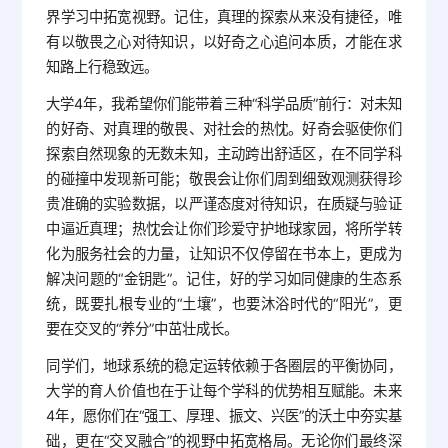
界学习中拓宽视野。记住，真理的探索从来没有捷径，唯
有以敬畏之心对待知识，以好奇之心追问本质，才能在求
知路上行稳致远。
大学4年，我希望你们能带着三种“科学品质”前行：对未知
的好奇、对真理的敬畏、对社会的热忱。好奇会驱使你们
探索自然现象的无数未知，主动跨出舒适区，在不同学科
的碰撞中发现新可能；敬畏会让你们周到细致观测获得珍
贵准确的实验数据，以严谨态度对待知识，在质疑与验证
中逼近真理；热忱会让你们珍爱守护地球家园，将所学转
化为服务社会的力量，让知识不仅停留在书本上，更成为
解决问题的“金钥匙”。记住，好的学习如同健康的生态系
统，既要扎根专业的“土壤”，也要沐浴时代的“阳光”，更
要在交叉的“养分”中茁壮成长。
同学们，地球系统的稳定运转依赖于各圈层的平衡协同，
大学的育人价值也在于让每个学科的优势相互赋能。未来
4年，愿你们在“强工、厚理、振文、兴医”的沃土中夯实基
础，更在“交叉融合”的视野中拓宽格局。无论你们最终深