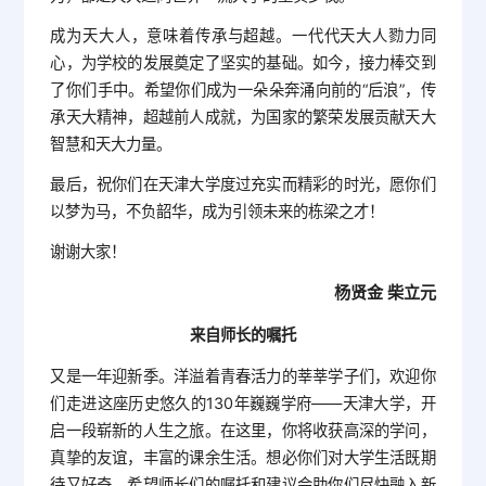
成为天大人，意味着传承与超越。一代代天大人勠力同
心，为学校的发展奠定了坚实的基础。如今，接力棒交到
了你们手中。希望你们成为一朵朵奔涌向前的“后浪”，传
承天大精神，超越前人成就，为国家的繁荣发展贡献天大
智慧和天大力量。
最后，祝你们在天津大学度过充实而精彩的时光，愿你们
以梦为马，不负韶华，成为引领未来的栋梁之才！
谢谢大家！
杨贤金 柴立元
来自师长的嘱托
又是一年迎新季。洋溢着青春活力的莘莘学子们，欢迎你
们走进这座历史悠久的130年巍巍学府——天津大学，开
启一段崭新的人生之旅。在这里，你将收获高深的学问，
真挚的友谊，丰富的课余生活。想必你们对大学生活既期
待又好奇，希望师长们的嘱托和建议会助你们尽快融入新