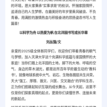
的环境。愿大家秉承“实事求是”的校训，怀揣家国情怀，
追逐自己的人生梦想，在最美好的年岁里乘风破浪、不负
青春，用满腔的激情热血与积极奋进的昂扬姿态书写人生
篇章！
以科学为舟 以热爱为帆 在北洋园书写成长华章
刘丛强/文
亲爱的2025级全体新同学们，欢迎你们带着青春的朝气
与梦想，加入天津大学这个充满科学底蕴与家国情怀的大
家庭！当你们踏上北洋园的土地，脚下的大地、呼吸的空
气、身边的草木湖光，都是这所百年学府最生动的“教科
书”。就像地球系统中大气、岩石、生物各圈层共生共荣，
天大“强工、厚理、振文、兴医、交叉融合”的学科生态，
正为你们搭建起知识互联的成长舞台。从今天起，这里不
仅是你们探索真理的起点，更是你们读懂世界、连接未来
的新起点。