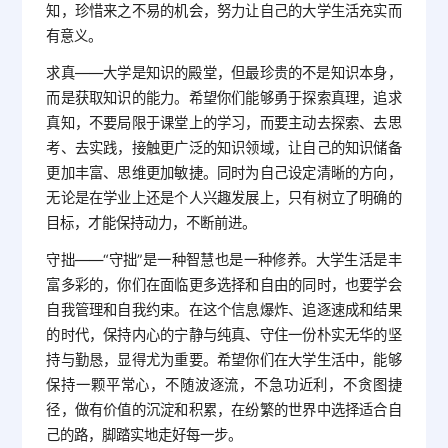
知，珍惜来之不易的机会，努力让自己的大学生活充实而
有意义。
求真——大学是知识的殿堂，但最珍贵的不是知识本身，
而是获取知识的能力。希望你们能够勇于探索真理，追求
真知，不要局限于课堂上的学习，而要主动去探索、去思
考、去实践，接触更广泛的知识领域，让自己的知识储备
更加丰富、思维更加敏捷。同时为自己设定清晰的方向，
无论是在学业上还是个人兴趣发展上，只有树立了明确的
目标，才能保持动力，不断前进。
守拙——“守拙”是一种智慧也是一种修养。大学生活是丰
富多彩的，你们在面临更多选择和自由的同时，也要学会
自我管理和自我约束。在这个信息爆炸、追逐速成和结果
的时代，保持内心的宁静与纯真、守住一份朴实无华的坚
持与勤恳，显得尤为重要。希望你们在大学生活中，能够
保持一颗平常心，不随波逐流，不急功近利，不贪图捷
径，做有价值的沉淀和积累，在纷繁的世界中选择适合自
己的路，脚踏实地走好每一步。