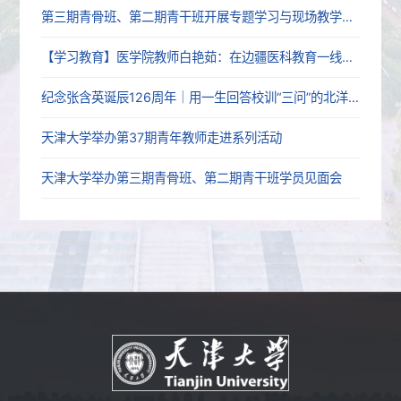
第三期青骨班、第二期青干班开展专题学习与现场教学活动
【学习教育】医学院教师白艳茹：在边疆医科教育一线践行育人初心
纪念张含英诞辰126周年｜用一生回答校训“三问”的北洋老校长
天津大学举办第37期青年教师走进系列活动
天津大学举办第三期青骨班、第二期青干班学员见面会