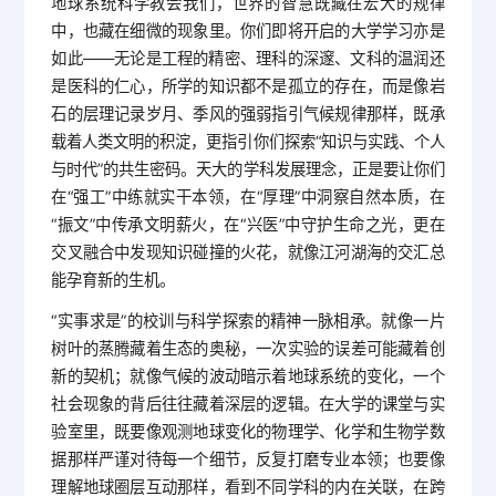
地球系统科学教会我们，世界的智慧既藏在宏大的规律
中，也藏在细微的现象里。你们即将开启的大学学习亦是
如此——无论是工程的精密、理科的深邃、文科的温润还
是医科的仁心，所学的知识都不是孤立的存在，而是像岩
石的层理记录岁月、季风的强弱指引气候规律那样，既承
载着人类文明的积淀，更指引你们探索“知识与实践、个人
与时代”的共生密码。天大的学科发展理念，正是要让你们
在“强工”中练就实干本领，在“厚理”中洞察自然本质，在
“振文”中传承文明薪火，在“兴医”中守护生命之光，更在
交叉融合中发现知识碰撞的火花，就像江河湖海的交汇总
能孕育新的生机。
“实事求是”的校训与科学探索的精神一脉相承。就像一片
树叶的蒸腾藏着生态的奥秘，一次实验的误差可能藏着创
新的契机；就像气候的波动暗示着地球系统的变化，一个
社会现象的背后往往藏着深层的逻辑。在大学的课堂与实
验室里，既要像观测地球变化的物理学、化学和生物学数
据那样严谨对待每一个细节，反复打磨专业本领；也要像
理解地球圈层互动那样，看到不同学科的内在关联，在跨