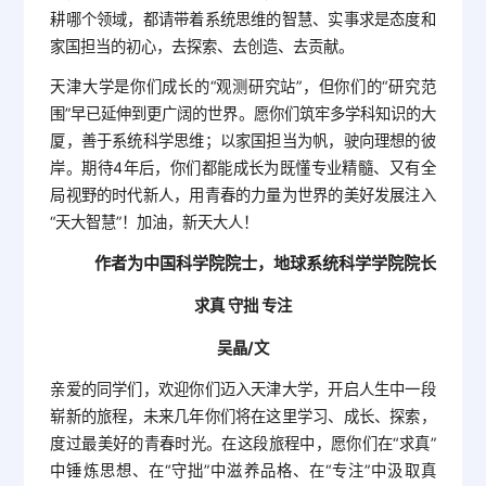
耕哪个领域，都请带着系统思维的智慧、实事求是态度和
家国担当的初心，去探索、去创造、去贡献。
天津大学是你们成长的“观测研究站”，但你们的“研究范
围”早已延伸到更广阔的世界。愿你们筑牢多学科知识的大
厦，善于系统科学思维；以家国担当为帆，驶向理想的彼
岸。期待4年后，你们都能成长为既懂专业精髓、又有全
局视野的时代新人，用青春的力量为世界的美好发展注入
“天大智慧”！加油，新天大人！
作者为中国科学院院士，地球系统科学学院院长
求真 守拙 专注
吴晶/文
亲爱的同学们，欢迎你们迈入天津大学，开启人生中一段
崭新的旅程，未来几年你们将在这里学习、成长、探索，
度过最美好的青春时光。在这段旅程中，愿你们在“求真”
中锤炼思想、在“守拙”中滋养品格、在“专注”中汲取真